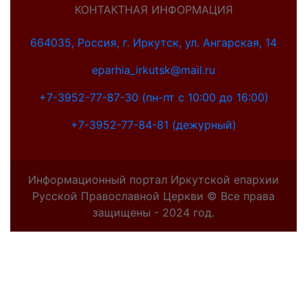
КОНТАКТНАЯ ИНФОРМАЦИЯ
664035, Россия, г. Иркутск, ул. Ангарская, 14
eparhia_irkutsk@mail.ru
+7-3952-77-87-30 (пн-пт с 10:00 до 16:00)
+7-3952-77-84-81 (дежурный)
Информационный портал Иркутской епархии
Русской Православной Церкви © Все права
защищены - 2024 год.