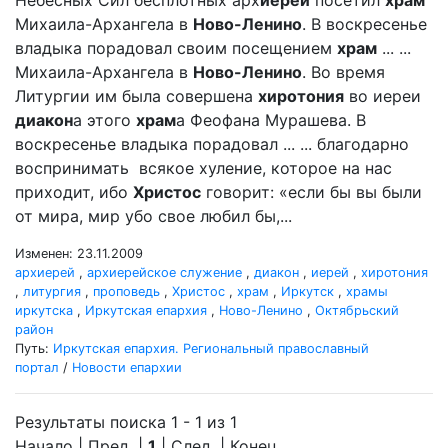
Небесных Сил бесплотных арх
иерей
посетил
храм
Михаила-Архангела в
Ново-Ленино
. В воскресенье
владыка порадовал своим посещением
храм
... ...
Михаила-Архангела в
Ново-Ленино
. Во время
Литургии им была совершена
хиротония
во иереи
диакон
а этого
храм
а Феофана Мурашева. В
воскресенье владыка порадовал ... ... благодарно
воспринимать всякое хуление, которое на нас
приходит, ибо
Христос
говорит: «если бы вы были
от мира, мир убо свое любил бы,...
Изменен: 23.11.2009
архиерей
,
архиерейское служение
,
диакон
,
иерей
,
хиротония
,
литургия
,
проповедь
,
Христос
,
храм
,
Иркутск
,
храмы
иркутска
,
Иркутская епархия
,
Ново-Ленино
,
Октябрьский
район
Путь:
Иркутская епархия. Региональный православный
портал
/
Новости епархии
Результаты поиска 1 - 1 из 1
Начало | Пред. |
1
| След. | Конец