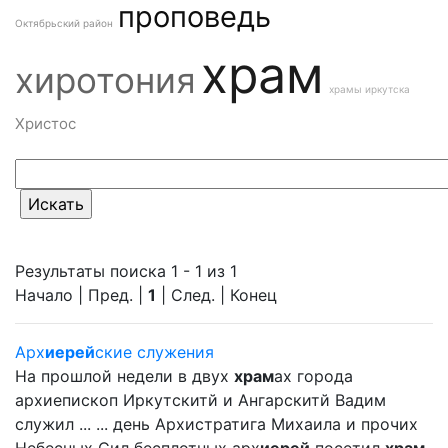
проповедь
Октябрьский район
храм
хиротония
храмы иркутска
Христос
Результаты поиска 1 - 1 из 1
Начало | Пред. |
1
| След. | Конец
Арх
иерей
ские служения
На прошлой недели в двух
храм
ах города
архиепископ Иркутскитй и Ангарскитй Вадим
служил ... ... день Архистратига Михаила и прочих