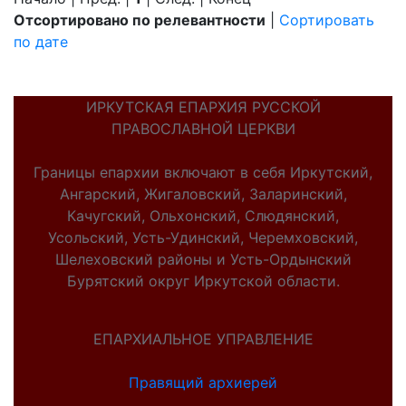
Отсортировано по релевантности
|
Сортировать
по дате
ИРКУТСКАЯ ЕПАРХИЯ РУССКОЙ
ПРАВОСЛАВНОЙ ЦЕРКВИ
Границы епархии включают в себя Иркутский,
Ангарский, Жигаловский, Заларинский,
Качугский, Ольхонский, Слюдянский,
Усольский, Усть-Удинский, Черемховский,
Шелеховский районы и Усть-Ордынский
Бурятский округ Иркутской области.
ЕПАРХИАЛЬНОЕ УПРАВЛЕНИЕ
Правящий архиерей