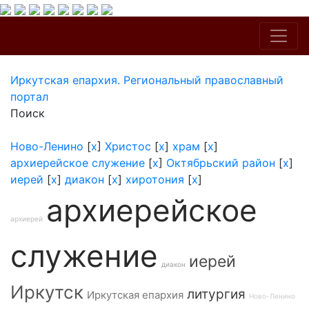
Иркутская епархия. Региональный православный
портал
Поиск
Ново-Ленино
[
x
]
Христос
[
x
]
храм
[
x
]
архиерейское служение
[
x
]
Октябрьский район
[
x
]
иерей
[
x
]
диакон
[
x
]
хиротония
[
x
]
архиерейское
архиерей
служение
иерей
диакон
Иркутск
литургия
Иркутская епархия
Ново-Ленино