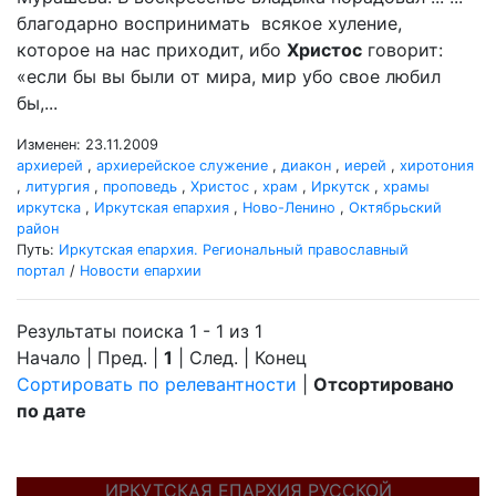
благодарно воспринимать всякое хуление,
которое на нас приходит, ибо
Христос
говорит:
«если бы вы были от мира, мир убо свое любил
бы,...
Изменен: 23.11.2009
архиерей
,
архиерейское служение
,
диакон
,
иерей
,
хиротония
,
литургия
,
проповедь
,
Христос
,
храм
,
Иркутск
,
храмы
иркутска
,
Иркутская епархия
,
Ново-Ленино
,
Октябрьский
район
Путь:
Иркутская епархия. Региональный православный
портал
/
Новости епархии
Результаты поиска 1 - 1 из 1
Начало | Пред. |
1
| След. | Конец
Сортировать по релевантности
|
Отсортировано
по дате
ИРКУТСКАЯ ЕПАРХИЯ РУССКОЙ