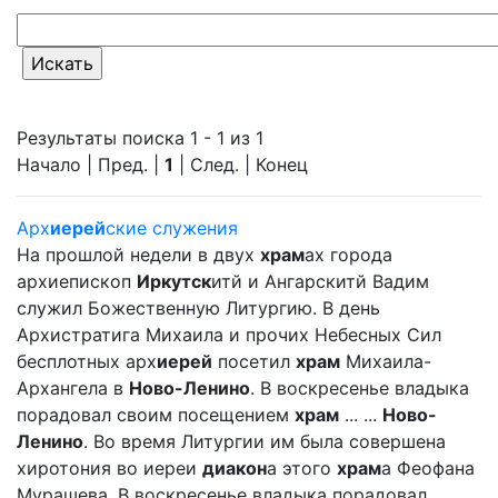
Результаты поиска 1 - 1 из 1
Начало | Пред. |
1
| След. | Конец
Арх
иерей
ские служения
На прошлой недели в двух
храм
ах города
архиепископ
Иркутск
итй и Ангарскитй Вадим
служил Божественную Литургию. В день
Архистратига Михаила и прочих Небесных Сил
бесплотных арх
иерей
посетил
храм
Михаила-
Архангела в
Ново-Ленино
. В воскресенье владыка
порадовал своим посещением
храм
... ...
Ново-
Ленино
. Во время Литургии им была совершена
хиротония во иереи
диакон
а этого
храм
а Феофана
Мурашева. В воскресенье владыка порадовал ... ...