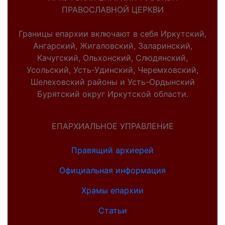
ПРАВОСЛАВНОЙ ЦЕРКВИ
Границы епархии включают в себя Иркутский,
Ангарский, Жигаловский, Заларинский,
Качугский, Ольхонский, Слюдянский,
Усольский, Усть-Удинский, Черемховский,
Шелеховский районы и Усть-Ордынский
Бурятский округ Иркутской области.
ЕПАРХИАЛЬНОЕ УПРАВЛЕНИЕ
Правящий архиерей
Официальная информация
Храмы епархии
Статьи