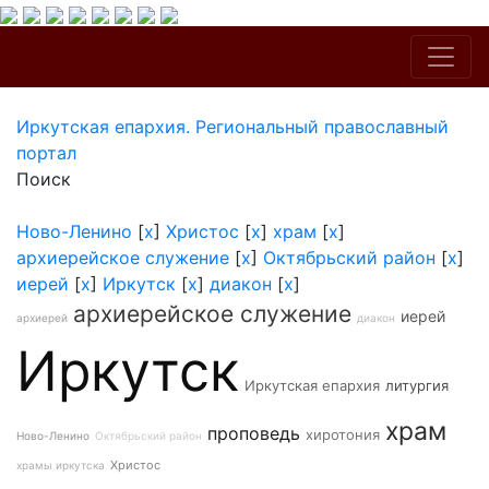
Иркутская епархия. Региональный православный
портал
Поиск
Ново-Ленино
[
x
]
Христос
[
x
]
храм
[
x
]
архиерейское служение
[
x
]
Октябрьский район
[
x
]
иерей
[
x
]
Иркутск
[
x
]
диакон
[
x
]
архиерейское служение
иерей
архиерей
диакон
Иркутск
Иркутская епархия
литургия
храм
проповедь
хиротония
Ново-Ленино
Октябрьский район
Христос
храмы иркутска