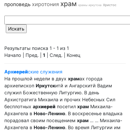
храм
хиротония
проповедь
Христос
храмы иркутска
Результаты поиска 1 - 1 из 1
Начало | Пред. |
1
| След. | Конец
Арх
иерей
ские служения
На прошлой недели в двух
храм
ах города
архиепископ
Иркутск
итй и Ангарскитй Вадим
служил Божественную Литургию. В день
Архистратига Михаила и прочих Небесных Сил
бесплотных
арх
иерей
посетил
храм
Михаила-
Архангела в
Ново-Ленино
. В воскресенье владыка
порадовал своим посещением
храм
... ... Михаила-
Архангела в
Ново-Ленино
. Во время Литургии им