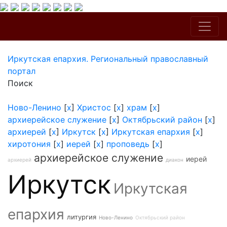
Иркутская епархия. Региональный православный
портал
Поиск
Ново-Ленино
[
x
]
Христос
[
x
]
храм
[
x
]
архиерейское служение
[
x
]
Октябрьский район
[
x
]
архиерей
[
x
]
Иркутск
[
x
]
Иркутская епархия
[
x
]
хиротония
[
x
]
иерей
[
x
]
проповедь
[
x
]
архиерейское служение
иерей
архиерей
диакон
Иркутск
Иркутская
епархия
литургия
Ново-Ленино
Октябрьский район