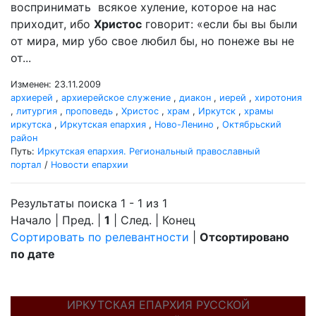
воспринимать всякое хуление, которое на нас
приходит, ибо
Христос
говорит: «если бы вы были
от мира, мир убо свое любил бы, но понеже вы не
от...
Изменен: 23.11.2009
архиерей
,
архиерейское служение
,
диакон
,
иерей
,
хиротония
,
литургия
,
проповедь
,
Христос
,
храм
,
Иркутск
,
храмы
иркутска
,
Иркутская епархия
,
Ново-Ленино
,
Октябрьский
район
Путь:
Иркутская епархия. Региональный православный
портал
/
Новости епархии
Результаты поиска 1 - 1 из 1
Начало | Пред. |
1
| След. | Конец
Сортировать по релевантности
|
Отсортировано
по дате
ИРКУТСКАЯ ЕПАРХИЯ РУССКОЙ