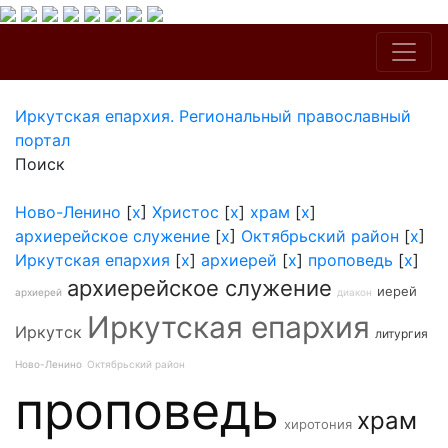
Иркутская епархия. Региональный православный
портал
Поиск
Ново-Ленино
[
x
]
Христос
[
x
]
храм
[
x
]
архиерейское служение
[
x
]
Октябрьский район
[
x
]
Иркутская епархия
[
x
]
архиерей
[
x
]
проповедь
[
x
]
архиерейское служение
иерей
архиерей
диакон
Иркутская епархия
Иркутск
литургия
Ново-Ленино
Октябрьский район
проповедь
храм
хиротония