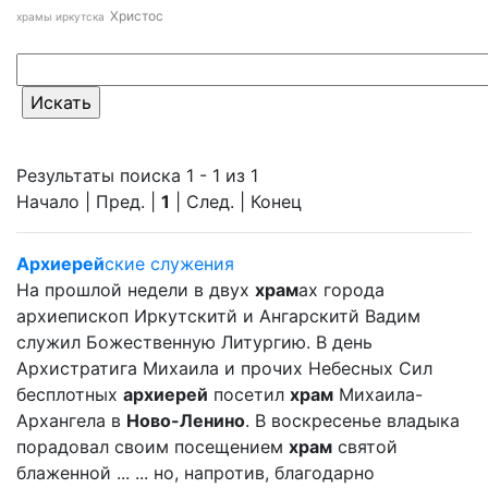
Христос
храмы иркутска
Результаты поиска 1 - 1 из 1
Начало | Пред. |
1
| След. | Конец
Архиерей
ские служения
На прошлой недели в двух
храм
ах города
архиепископ Иркутскитй и Ангарскитй Вадим
служил Божественную Литургию. В день
Архистратига Михаила и прочих Небесных Сил
бесплотных
архиерей
посетил
храм
Михаила-
Архангела в
Ново-Ленино
. В воскресенье владыка
порадовал своим посещением
храм
святой
блаженной ... ... но, напротив, благодарно