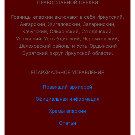
ПРАВОСЛАВНОЙ ЦЕРКВИ
Границы епархии включают в себя Иркутский,
Ангарский, Жигаловский, Заларинский,
Качугский, Ольхонский, Слюдянский,
Усольский, Усть-Удинский, Черемховский,
Шелеховский районы и Усть-Ордынский
Бурятский округ Иркутской области.
ЕПАРХИАЛЬНОЕ УПРАВЛЕНИЕ
Правящий архиерей
Официальная информация
Храмы епархии
Статьи