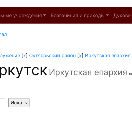
льные учреждения
Благочиния и приходы
Духове
тал
служение
[
x
]
Октябрьский район
[
x
]
Иркутская епархия
ркутск
Иркутская епархия
л