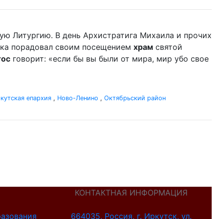
ую Литургию. В день Архистратига Михаила и прочих
дыка порадовал своим посещением
храм
святой
тос
говорит: «если бы вы были от мира, мир убо свое
кутская епархия
,
Ново-Ленино
,
Октябрьский район
КОНТАКТНАЯ ИНФОРМАЦИЯ
разования
664035, Россия, г. Иркутск, ул.