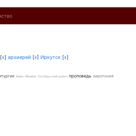
нство
[
x
]
архиерей
[
x
]
Иркутск
[
x
]
проповедь
итургия
хиротония
Ново-Ленино
Октябрьский район