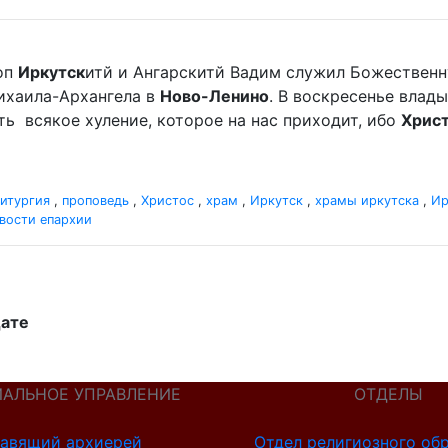
оп
Иркутск
итй и Ангарскитй Вадим служил Божественн
хаила-Архангела в
Ново-Ленино
. В воскресенье вла
мать всякое хуление, которое на нас приходит, ибо
Хрис
итургия
,
проповедь
,
Христос
,
храм
,
Иркутск
,
храмы иркутска
,
Ир
вости епархии
дате
ИАЛЬНОЕ УПРАВЛЕНИЕ
ОТДЕЛЫ
авящий архиерей
Отдел религиозного об