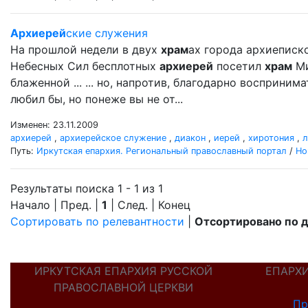
Архиерей
ские служения
На прошлой недели в двух
храм
ах города архиеписк
Небесных Сил бесплотных
архиерей
посетил
храм
Ми
блаженной ... ... но, напротив, благодарно восприни
любил бы, но понеже вы не от...
Изменен: 23.11.2009
архиерей
,
архиерейское служение
,
диакон
,
иерей
,
хиротония
,
л
Путь:
Иркутская епархия. Региональный православный портал
/
Но
Результаты поиска 1 - 1 из 1
Начало | Пред. |
1
| След. | Конец
Сортировать по релевантности
|
Отсортировано по 
ИРКУТСКАЯ ЕПАРХИЯ РУССКОЙ
ЕПАРХ
ПРАВОСЛАВНОЙ ЦЕРКВИ
Пр