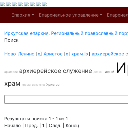
Епархия
Епархиальное управление
Епархиа
Иркутская епархия. Региональный православный пор
Поиск
Ново-Ленино
[
x
]
Христос
[
x
]
храм
[
x
]
архиерейское 
И
архиерейское служение
иерей
архиерей
диакон
храм
Христос
храмы иркутска
Результаты поиска 1 - 1 из 1
Начало | Пред. |
1
| След. | Конец