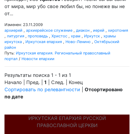
от мира, мир убо свое любил бы, но понеже вы не
от...
Изменен: 23.11.2009
архиерей
,
архиерейское служение
,
диакон
,
иерей
,
хиротония
,
литургия
,
проповедь
,
Христос
,
храм
,
Иркутск
,
храмы
иркутска
,
Иркутская епархия
,
Ново-Ленино
,
Октябрьский
район
Путь:
Иркутская епархия. Региональный православный
портал
/
Новости епархии
Результаты поиска 1 - 1 из 1
Начало | Пред. |
1
| След. | Конец
Сортировать по релевантности
|
Отсортировано
по дате
ИРКУТСКАЯ ЕПАРХИЯ РУССКОЙ
ПРАВОСЛАВНОЙ ЦЕРКВИ