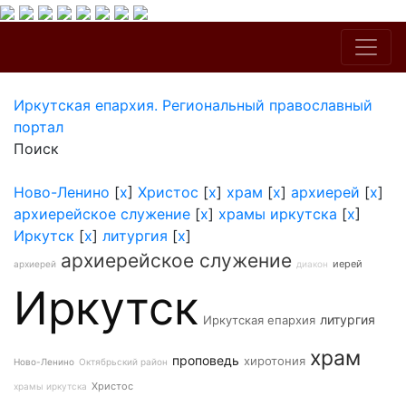
Иркутская епархия. Региональный православный
портал
Поиск
Ново-Ленино
[
x
]
Христос
[
x
]
храм
[
x
]
архиерей
[
x
]
архиерейское служение
[
x
]
храмы иркутска
[
x
]
Иркутск
[
x
]
литургия
[
x
]
архиерейское служение
иерей
архиерей
диакон
Иркутск
литургия
Иркутская епархия
храм
проповедь
хиротония
Ново-Ленино
Октябрьский район
Христос
храмы иркутска