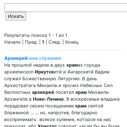
Результаты поиска 1 - 1 из 1
Начало | Пред. |
1
| След. | Конец
Архиерей
ские служения
На прошлой недели в двух
храм
ах города
архиепископ
Иркутск
итй и Ангарскитй Вадим
служил Божественную Литургию. В день
Архистратига Михаила и прочих Небесных Сил
бесплотных
архиерей
посетил
храм
Михаила-
Архангела в
Ново-Ленино
. В воскресенье владыка
порадовал своим посещением
храм
святой
блаженной ... ... но, напротив, благодарно
воспринимать всякое хуление, которое на нас
приходит, ибо
Христос
говорит: «если бы вы были