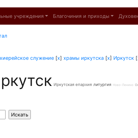
льные учреждения
Благочиния и приходы
Духове
тал
хиерейское служение
[
x
]
храмы иркутска
[
x
]
Иркутск
[
ркутск
Иркутская епархия
литургия
Ново-Ленино
О