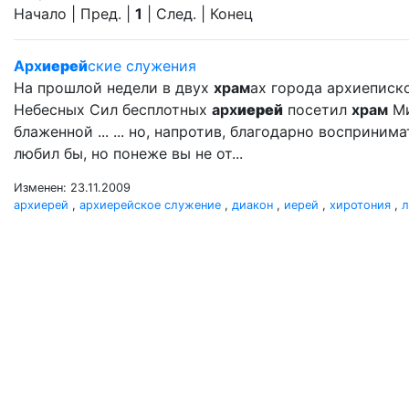
Начало | Пред. |
1
| След. | Конец
Арх
иерей
ские служения
На прошлой недели в двух
храм
ах города архиеписк
Небесных Сил бесплотных
арх
иерей
посетил
храм
Ми
блаженной ... ... но, напротив, благодарно восприни
любил бы, но понеже вы не от...
Изменен: 23.11.2009
архиерей
,
архиерейское служение
,
диакон
,
иерей
,
хиротония
,
л