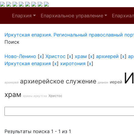
Епархия
Епархиальное управление
Епархиа
Иркутская епархия. Региональный православный пор
Поиск
Ново-Ленино
[
x
]
Христос
[
x
]
храм
[
x
]
архиерей
[
x
]
ар
Иркутская епархия
[
x
]
хиротония
[
x
]
И
архиерейское служение
иерей
архиерей
диакон
храм
Христос
храмы иркутска
Результаты поиска 1 - 1 из 1