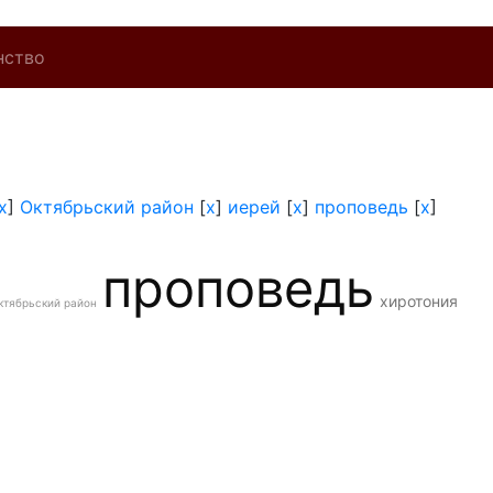
нство
x
]
Октябрьский район
[
x
]
иерей
[
x
]
проповедь
[
x
]
проповедь
хиротония
ктябрьский район