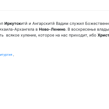
оп
Иркутск
итй и Ангарскитй Вадим служил Божественн
хаила-Архангела в
Ново-Ленино
. В воскресенье вла
мать всякое хуление, которое на нас приходит, ибо
Хрис
итургия
,