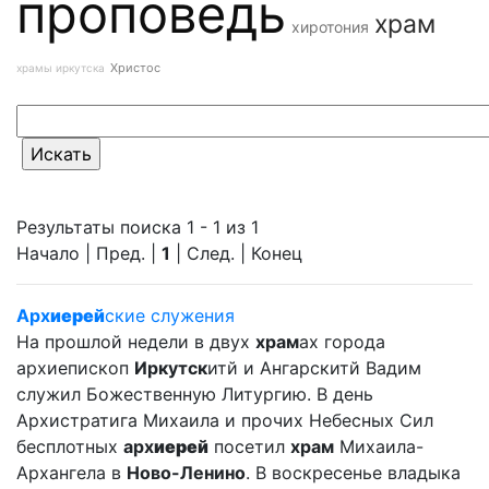
проповедь
храм
хиротония
Христос
храмы иркутска
Результаты поиска 1 - 1 из 1
Начало | Пред. |
1
| След. | Конец
Арх
иерей
ские служения
На прошлой недели в двух
храм
ах города
архиепископ
Иркутск
итй и Ангарскитй Вадим
служил Божественную Литургию. В день
Архистратига Михаила и прочих Небесных Сил
бесплотных
арх
иерей
посетил
храм
Михаила-
Архангела в
Ново-Ленино
. В воскресенье владыка