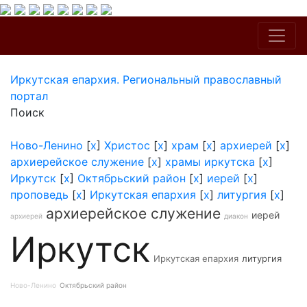
Иркутская епархия. Региональный православный
портал
Поиск
Ново-Ленино
[
x
]
Христос
[
x
]
храм
[
x
]
архиерей
[
x
]
архиерейское служение
[
x
]
храмы иркутска
[
x
]
Иркутск
[
x
]
Октябрьский район
[
x
]
иерей
[
x
]
проповедь
[
x
]
Иркутская епархия
[
x
]
литургия
[
x
]
архиерейское служение
иерей
архиерей
диакон
Иркутск
Иркутская епархия
литургия
Ново-Ленино
Октябрьский район