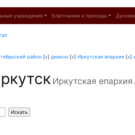
льные учреждения
Благочиния и приходы
Духове
тал
тябрьский район
[
x
]
диакон
[
x
]
Иркутская епархия
[
x
]
ркутск
Иркутская епархия