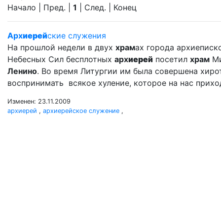
Начало | Пред. |
1
| След. | Конец
Арх
иерей
ские служения
На прошлой недели в двух
храм
ах города архиеписк
Небесных Сил бесплотных
арх
иерей
посетил
храм
Ми
Ленино
. Во время Литургии им была совершена хир
воспринимать всякое хуление, которое на нас прихо
Изменен: 23.11.2009
архиерей
,
архиерейское служение
,