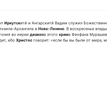
оп
Иркутск
итй и Ангарскитй Вадим служил Божественн
хаила-Архангела в
Ново-Ленино
. В воскресенье вла
отония во иереи
диакон
а этого
храм
а Феофана Мурашева.
дит, ибо
Христос
говорит: «если бы вы были от мира, ми