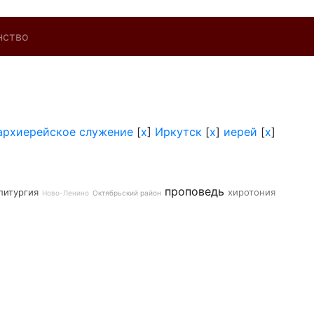
нство
архиерейское служение
[
x
]
Иркутск
[
x
]
иерей
[
x
]
проповедь
литургия
хиротония
Ново-Ленино
Октябрьский район