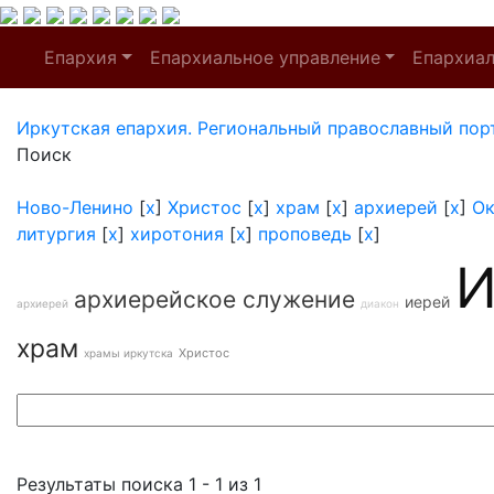
Епархия
Епархиальное управление
Епархиа
Иркутская епархия. Региональный православный пор
Поиск
Ново-Ленино
[
x
]
Христос
[
x
]
храм
[
x
]
архиерей
[
x
]
Ок
литургия
[
x
]
хиротония
[
x
]
проповедь
[
x
]
И
архиерейское служение
иерей
архиерей
диакон
храм
Христос
храмы иркутска
Результаты поиска 1 - 1 из 1