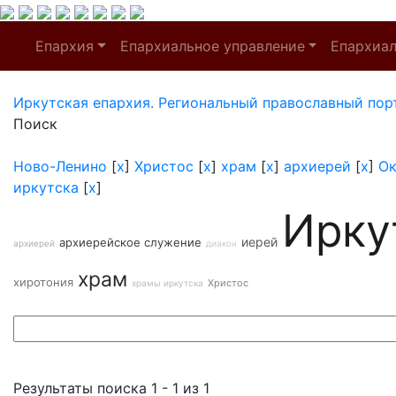
Епархия
Епархиальное управление
Епархиа
Иркутская епархия. Региональный православный пор
Поиск
Ново-Ленино
[
x
]
Христос
[
x
]
храм
[
x
]
архиерей
[
x
]
Ок
иркутска
[
x
]
Ирку
иерей
архиерейское служение
архиерей
диакон
храм
хиротония
Христос
храмы иркутска
Результаты поиска 1 - 1 из 1