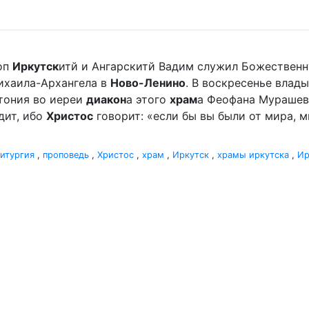
оп
Иркутск
итй и Ангарскитй Вадим служил Божественн
хаила-Архангела в
Ново-Ленино
. В воскресенье вла
отония во иереи
диакон
а этого
храм
а Феофана Мурашева.
дит, ибо
Христос
говорит: «если бы вы были от мира, ми
итургия
,
проповедь
,
Христос
,
храм
,
Иркутск
,
храмы иркутска
,
Ир