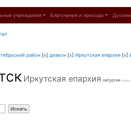
льные учреждения
Благочиния и приходы
Духове
тал
тябрьский район
[
x
]
диакон
[
x
]
Иркутская епархия
[
x
]
тск
Иркутская епархия
литургия
Ново-