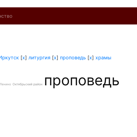
нство
Иркутск
[
x
]
литургия
[
x
]
проповедь
[
x
]
храмы
проповедь
Ленино
Октябрьский район