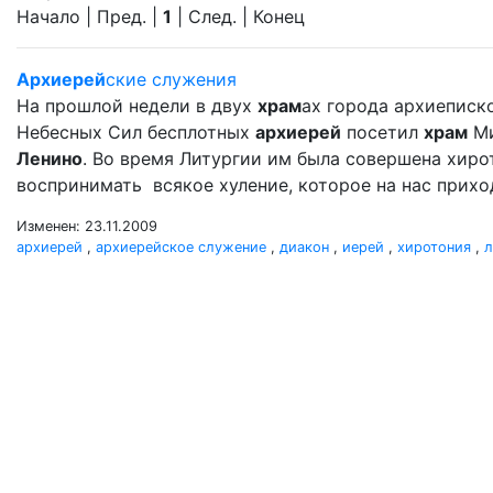
Начало | Пред. |
1
| След. | Конец
Архиерей
ские служения
На прошлой недели в двух
храм
ах города архиеписк
Небесных Сил бесплотных
архиерей
посетил
храм
Ми
Ленино
. Во время Литургии им была совершена хир
воспринимать всякое хуление, которое на нас прихо
Изменен: 23.11.2009
архиерей
,
архиерейское служение
,
диакон
,
иерей
,
хиротония
,
л