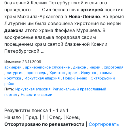
блаженной Ксении Петербургской и святого
праведного ... ... Сил бесплотных
архиерей
посетил
храм Михаила-Архангела в
Ново-Ленино
. Во время
Литургии им была совершена хиротония во иереи
диакон
а этого храма Феофана Мурашева. В
воскресенье владыка порадовал своим
посещением храм святой блаженной Ксении
Петербургской ...
Изменен: 23.11.2009
архиерей
,
архиерейское служение
,
диакон
,
иерей
,
хиротония
,
литургия
,
проповедь
,
Христос
,
храм
,
Иркутск
,
храмы
иркутска
,
Иркутская епархия
,
Ново-Ленино
,
Октябрьский
район
Путь:
Иркутская епархия. Региональный православный
портал
/
Новости епархии
Результаты поиска 1 - 1 из 1
Начало | Пред. |
1
| След. | Конец
Отсортировано по релевантности
|
Сортировать