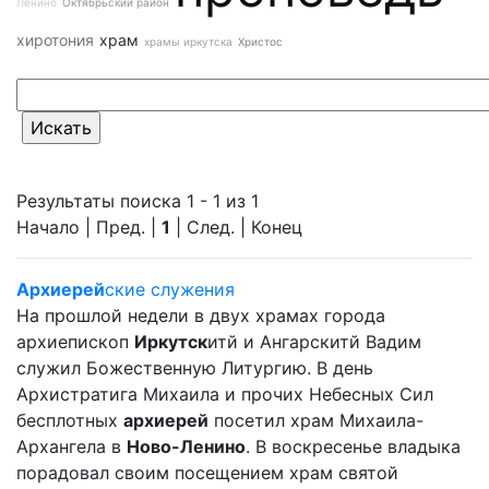
Ленино
Октябрьский район
хиротония
храм
храмы иркутска
Христос
Результаты поиска 1 - 1 из 1
Начало | Пред. |
1
| След. | Конец
Архиерей
ские служения
На прошлой недели в двух храмах города
архиепископ
Иркутск
итй и Ангарскитй Вадим
служил Божественную Литургию. В день
Архистратига Михаила и прочих Небесных Сил
бесплотных
архиерей
посетил храм Михаила-
Архангела в
Ново-Ленино
. В воскресенье владыка
порадовал своим посещением храм святой