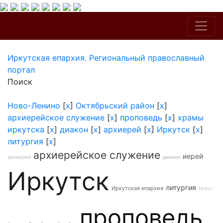
Иркутская епархия. Региональный православный
портал
Поиск
Ново-Ленино
[
x
]
Октябрьский район
[
x
]
архиерейское служение
[
x
]
проповедь
[
x
]
храмы
иркутска
[
x
]
диакон
[
x
]
архиерей
[
x
]
Иркутск
[
x
]
литургия
[
x
]
архиерейское служение
иерей
архиерей
диакон
Иркутск
литургия
Иркутская епархия
Ново-
проповедь