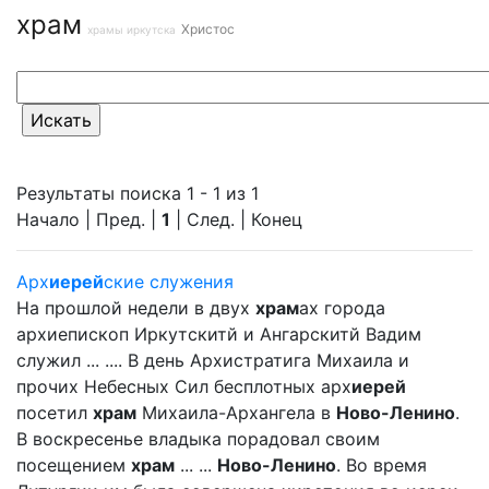
храм
Христос
храмы иркутска
Результаты поиска 1 - 1 из 1
Начало | Пред. |
1
| След. | Конец
Арх
иерей
ские служения
На прошлой недели в двух
храм
ах города
архиепископ Иркутскитй и Ангарскитй Вадим
служил ... .... В день Архистратига Михаила и
прочих Небесных Сил бесплотных арх
иерей
посетил
храм
Михаила-Архангела в
Ново-Ленино
.
В воскресенье владыка порадовал своим
посещением
храм
... ...
Ново-Ленино
. Во время