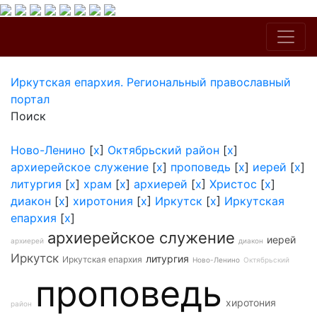
Иркутская епархия. Региональный православный
портал
Поиск
Ново-Ленино
[
x
]
Октябрьский район
[
x
]
архиерейское служение
[
x
]
проповедь
[
x
]
иерей
[
x
]
литургия
[
x
]
храм
[
x
]
архиерей
[
x
]
Христос
[
x
]
диакон
[
x
]
хиротония
[
x
]
Иркутск
[
x
]
Иркутская
епархия
[
x
]
архиерейское служение
иерей
архиерей
диакон
Иркутск
литургия
Иркутская епархия
Ново-Ленино
Октябрьский
проповедь
хиротония
район