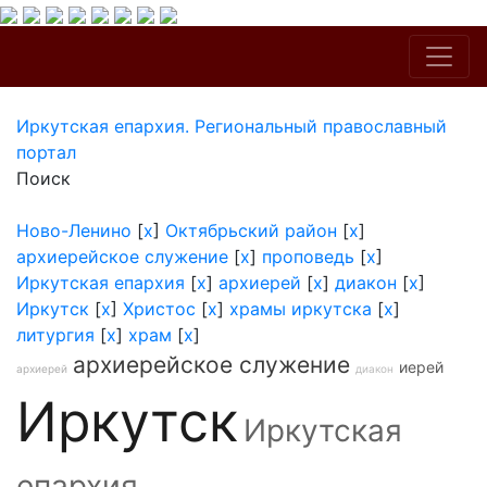
Иркутская епархия. Региональный православный
портал
Поиск
Ново-Ленино
[
x
]
Октябрьский район
[
x
]
архиерейское служение
[
x
]
проповедь
[
x
]
Иркутская епархия
[
x
]
архиерей
[
x
]
диакон
[
x
]
Иркутск
[
x
]
Христос
[
x
]
храмы иркутска
[
x
]
литургия
[
x
]
храм
[
x
]
архиерейское служение
иерей
архиерей
диакон
Иркутск
Иркутская
епархия