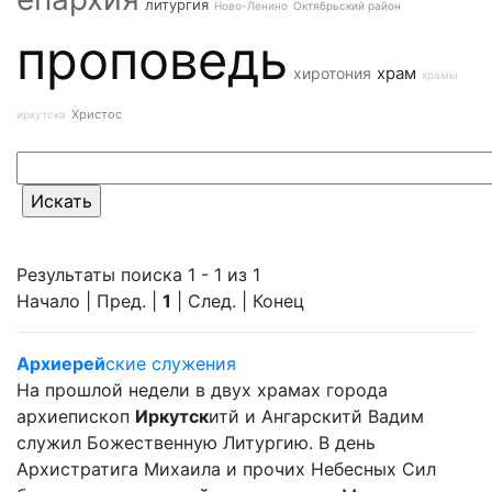
литургия
Ново-Ленино
Октябрьский район
проповедь
храм
хиротония
храмы
Христос
иркутска
Результаты поиска 1 - 1 из 1
Начало | Пред. |
1
| След. | Конец
Архиерей
ские служения
На прошлой недели в двух храмах города
архиепископ
Иркутск
итй и Ангарскитй Вадим
служил Божественную Литургию. В день
Архистратига Михаила и прочих Небесных Сил