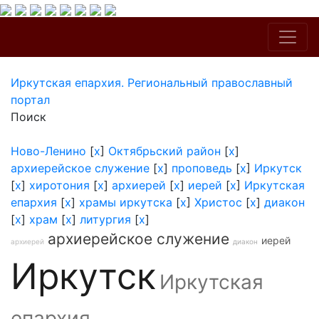
Иркутская епархия. Региональный православный
портал
Поиск
Ново-Ленино
[
x
]
Октябрьский район
[
x
]
архиерейское служение
[
x
]
проповедь
[
x
]
Иркутск
[
x
]
хиротония
[
x
]
архиерей
[
x
]
иерей
[
x
]
Иркутская
епархия
[
x
]
храмы иркутска
[
x
]
Христос
[
x
]
диакон
[
x
]
храм
[
x
]
литургия
[
x
]
архиерейское служение
иерей
архиерей
диакон
Иркутск
Иркутская
епархия