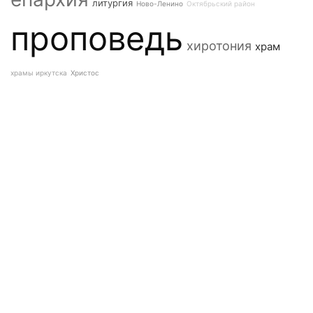
литургия
Ново-Ленино
Октябрьский район
проповедь
хиротония
храм
храмы иркутска
Христос