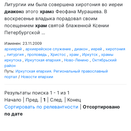
Литургии им была совершена хиротония во иереи
диакон
а этого
храм
а Феофана Мурашева. В
воскресенье владыка порадовал своим
посещением
храм
святой блаженной Ксении
Петербургской ...
Изменен: 23.11.2009
архиерей
,
архиерейское служение
,
диакон
,
иерей
,
хиротония
,
литургия
,
проповедь
,
Христос
,
храм
,
Иркутск
,
храмы
иркутска
,
Иркутская епархия
,
Ново-Ленино
,
Октябрьский
район
Путь:
Иркутская епархия. Региональный православный
портал
/
Новости епархии
Результаты поиска 1 - 1 из 1
Начало | Пред. |
1
| След. | Конец
Сортировать по релевантности
|
Отсортировано
по дате