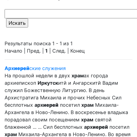
Результаты поиска 1 - 1 из 1
Начало | Пред. |
1
| След. | Конец
Арх
иерей
ские служения
На прошлой недели в двух
храм
ах города
архиепископ
Иркутск
итй и Ангарскитй Вадим
служил Божественную Литургию. В день
Архистратига Михаила и прочих Небесных Сил
бесплотных
арх
иерей
посетил
храм
Михаила-
Архангела в Ново-Ленино. В воскресенье владыка
порадовал своим посещением
храм
святой
блаженной ... ... Сил бесплотных
арх
иерей
посетил
храм
Михаила-Архангела в Ново-Ленино. Во время