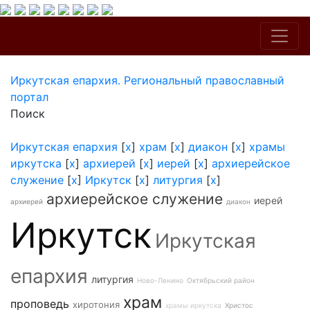
Иркутская епархия. Региональный православный
портал
Поиск
Иркутская епархия
[
x
]
храм
[
x
]
диакон
[
x
]
храмы
иркутска
[
x
]
архиерей
[
x
]
иерей
[
x
]
архиерейское
служение
[
x
]
Иркутск
[
x
]
литургия
[
x
]
архиерейское служение
иерей
архиерей
диакон
Иркутск
Иркутская
епархия
литургия
Ново-Ленино
Октябрьский район
храм
проповедь
хиротония
храмы иркутска
Христос