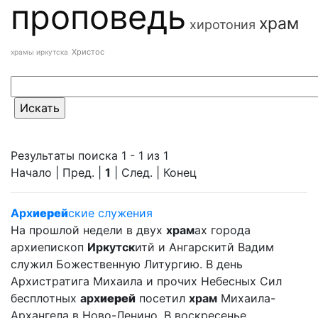
проповедь
храм
хиротония
Христос
храмы иркутска
Результаты поиска 1 - 1 из 1
Начало | Пред. |
1
| След. | Конец
Арх
иерей
ские служения
На прошлой недели в двух
храм
ах города
архиепископ
Иркутск
итй и Ангарскитй Вадим
служил Божественную Литургию. В день
Архистратига Михаила и прочих Небесных Сил
бесплотных
арх
иерей
посетил
храм
Михаила-
Архангела в Ново-Ленино. В воскресенье ... ...