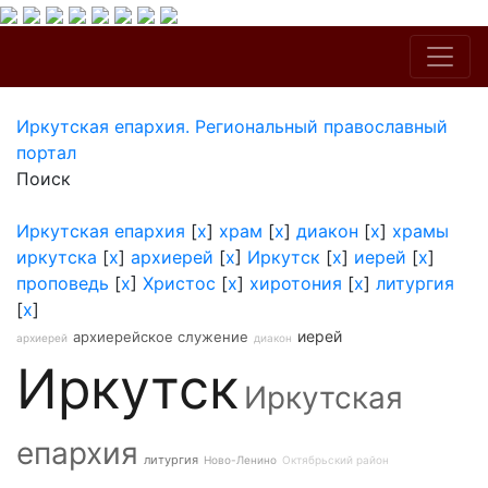
Иркутская епархия. Региональный православный
портал
Поиск
Иркутская епархия
[
x
]
храм
[
x
]
диакон
[
x
]
храмы
иркутска
[
x
]
архиерей
[
x
]
Иркутск
[
x
]
иерей
[
x
]
проповедь
[
x
]
Христос
[
x
]
хиротония
[
x
]
литургия
[
x
]
иерей
архиерейское служение
архиерей
диакон
Иркутск
Иркутская
епархия
литургия
Ново-Ленино
Октябрьский район