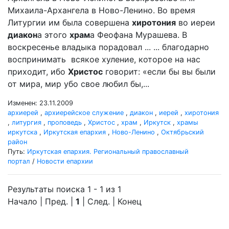
Михаила-Архангела в Ново-Ленино. Во время
Литургии им была совершена
хиротония
во иереи
диакон
а этого
храм
а Феофана Мурашева. В
воскресенье владыка порадовал ... ... благодарно
воспринимать всякое хуление, которое на нас
приходит, ибо
Христос
говорит: «если бы вы были
от мира, мир убо свое любил бы,...
Изменен: 23.11.2009
архиерей
,
архиерейское служение
,
диакон
,
иерей
,
хиротония
,
литургия
,
проповедь
,
Христос
,
храм
,
Иркутск
,
храмы
иркутска
,
Иркутская епархия
,
Ново-Ленино
,
Октябрьский
район
Путь:
Иркутская епархия. Региональный православный
портал
/
Новости епархии
Результаты поиска 1 - 1 из 1
Начало | Пред. |
1
| След. | Конец