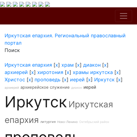
Иркутская епархия. Региональный православный
портал
Поиск
Иркутская епархия
[
x
]
храм
[
x
]
диакон
[
x
]
архиерей
[
x
]
хиротония
[
x
]
храмы иркутска
[
x
]
Христос
[
x
]
проповедь
[
x
]
иерей
[
x
]
Иркутск
[
x
]
иерей
архиерейское служение
архиерей
диакон
Иркутск
Иркутская
епархия
литургия
Ново-Ленино
Октябрьский район
проповедь