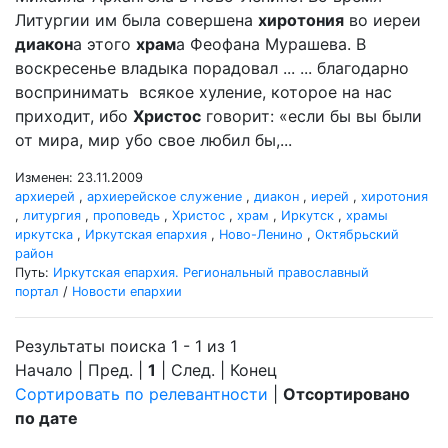
Литургии им была совершена
хиротония
во иереи
диакон
а этого
храм
а Феофана Мурашева. В
воскресенье владыка порадовал ... ... благодарно
воспринимать всякое хуление, которое на нас
приходит, ибо
Христос
говорит: «если бы вы были
от мира, мир убо свое любил бы,...
Изменен: 23.11.2009
архиерей
,
архиерейское служение
,
диакон
,
иерей
,
хиротония
,
литургия
,
проповедь
,
Христос
,
храм
,
Иркутск
,
храмы
иркутска
,
Иркутская епархия
,
Ново-Ленино
,
Октябрьский
район
Путь:
Иркутская епархия. Региональный православный
портал
/
Новости епархии
Результаты поиска 1 - 1 из 1
Начало | Пред. |
1
| След. | Конец
Сортировать по релевантности
|
Отсортировано
по дате