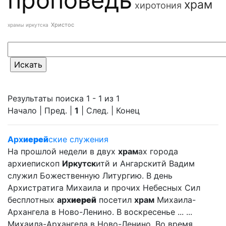
храм
хиротония
Христос
храмы иркутска
Результаты поиска 1 - 1 из 1
Начало | Пред. |
1
| След. | Конец
Арх
иерей
ские служения
На прошлой недели в двух
храм
ах города
архиепископ
Иркутск
итй и Ангарскитй Вадим
служил Божественную Литургию. В день
Архистратига Михаила и прочих Небесных Сил
бесплотных
арх
иерей
посетил
храм
Михаила-
Архангела в Ново-Ленино. В воскресенье ... ...
Михаила-Архангела в Ново-Ленино. Во время