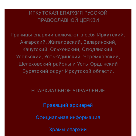
ИРКУТСКАЯ ЕПАРХИЯ РУССКОЙ
ПРАВОСЛАВНОЙ ЦЕРКВИ
Границы епархии включают в себя Иркутский,
Ангарский, Жигаловский, Заларинский,
Качугский, Ольхонский, Слюдянский,
Усольский, Усть-Удинский, Черемховский,
Шелеховский районы и Усть-Ордынский
Бурятский округ Иркутской области.
ЕПАРХИАЛЬНОЕ УПРАВЛЕНИЕ
Правящий архиерей
Официальная информация
Храмы епархии