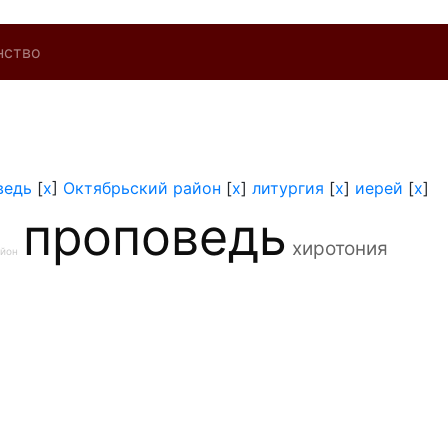
нство
ведь
[
x
]
Октябрьский район
[
x
]
литургия
[
x
]
иерей
[
x
]
проповедь
хиротония
айон