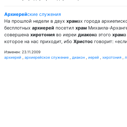
Архиерей
ские служения
На прошлой недели в двух
храм
ах города архиеписко
бесплотных
архиерей
посетил
храм
Михаила-Архангел
совершена
хиротония
во иереи
диакон
а этого
храм
а
которое на нас приходит, ибо
Христос
говорит: «если
Изменен: 23.11.2009
архиерей
,
архиерейское служение
,
диакон
,
иерей
,
хиротония
,
л