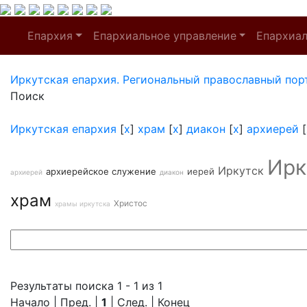
Епархия
Епархиальное управление
Епархиа
Иркутская епархия. Региональный православный пор
Поиск
Иркутская епархия
[
x
]
храм
[
x
]
диакон
[
x
]
архиерей
[
Ирк
Иркутск
архиерейское служение
иерей
архиерей
диакон
храм
Христос
храмы иркутска
Результаты поиска 1 - 1 из 1
Начало | Пред. |
1
| След. | Конец