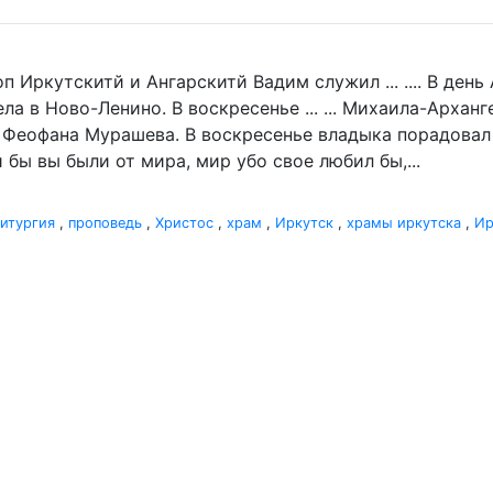
п Иркутскитй и Ангарскитй Вадим служил ... .... В де
а в Ново-Ленино. В воскресенье ... ... Михаила-Архан
 Феофана Мурашева. В воскресенье владыка порадовал .
 бы вы были от мира, мир убо свое любил бы,...
итургия
,
проповедь
,
Христос
,
храм
,
Иркутск
,
храмы иркутска
,
Ир