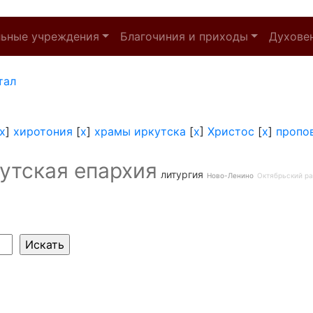
льные учреждения
Благочиния и приходы
Духове
тал
x
]
хиротония
[
x
]
храмы иркутска
[
x
]
Христос
[
x
]
пропо
утская епархия
литургия
Ново-Ленино
Октябрьский р