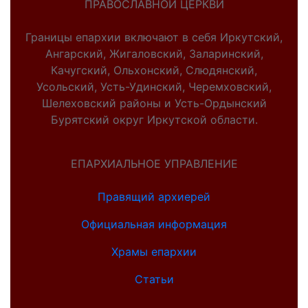
ПРАВОСЛАВНОЙ ЦЕРКВИ
Границы епархии включают в себя Иркутский,
Ангарский, Жигаловский, Заларинский,
Качугский, Ольхонский, Слюдянский,
Усольский, Усть-Удинский, Черемховский,
Шелеховский районы и Усть-Ордынский
Бурятский округ Иркутской области.
ЕПАРХИАЛЬНОЕ УПРАВЛЕНИЕ
Правящий архиерей
Официальная информация
Храмы епархии
Статьи