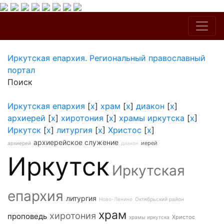
Иркутская епархия. Региональный православный
портал
Поиск
Иркутская епархия
[
x
]
храм
[
x
]
диакон
[
x
]
архиерей
[
x
]
хиротония
[
x
]
храмы иркутска
[
x
]
Иркутск
[
x
]
литургия
[
x
]
Христос
[
x
]
архиерейское служение
иерей
архиерей
диакон
Иркутск
Иркутская
епархия
литургия
Ново-Ленино
Октябрьский район
храм
хиротония
проповедь
Христос
храмы иркутска