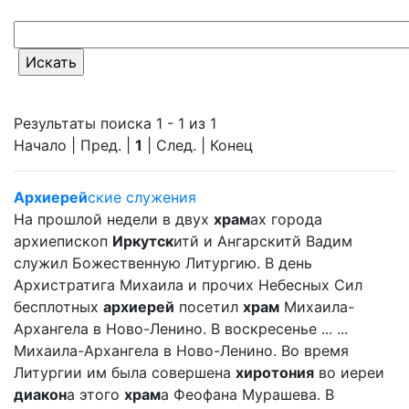
Результаты поиска 1 - 1 из 1
Начало | Пред. |
1
| След. | Конец
Архиерей
ские служения
На прошлой недели в двух
храм
ах города
архиепископ
Иркутск
итй и Ангарскитй Вадим
служил Божественную Литургию. В день
Архистратига Михаила и прочих Небесных Сил
бесплотных
архиерей
посетил
храм
Михаила-
Архангела в Ново-Ленино. В воскресенье ... ...
Михаила-Архангела в Ново-Ленино. Во время
Литургии им была совершена
хиротония
во иереи
диакон
а этого
храм
а Феофана Мурашева. В