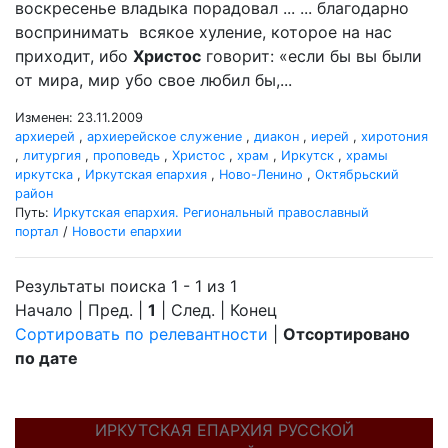
воскресенье владыка порадовал ... ... благодарно
воспринимать всякое хуление, которое на нас
приходит, ибо
Христос
говорит: «если бы вы были
от мира, мир убо свое любил бы,...
Изменен: 23.11.2009
архиерей
,
архиерейское служение
,
диакон
,
иерей
,
хиротония
,
литургия
,
проповедь
,
Христос
,
храм
,
Иркутск
,
храмы
иркутска
,
Иркутская епархия
,
Ново-Ленино
,
Октябрьский
район
Путь:
Иркутская епархия. Региональный православный
портал
/
Новости епархии
Результаты поиска 1 - 1 из 1
Начало | Пред. |
1
| След. | Конец
Сортировать по релевантности
|
Отсортировано
по дате
ИРКУТСКАЯ ЕПАРХИЯ РУССКОЙ