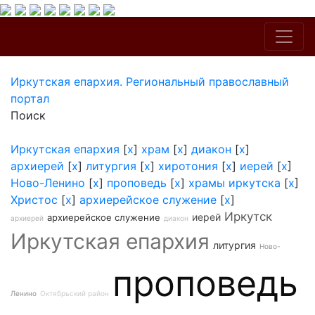
Иркутская епархия. Региональный православный
портал
Поиск
Иркутская епархия
[
x
]
храм
[
x
]
диакон
[
x
]
архиерей
[
x
]
литургия
[
x
]
хиротония
[
x
]
иерей
[
x
]
Ново-Ленино
[
x
]
проповедь
[
x
]
храмы иркутска
[
x
]
Христос
[
x
]
архиерейское служение
[
x
]
Иркутск
иерей
архиерейское служение
архиерей
диакон
Иркутская епархия
литургия
Ново-
проповедь
Ленино
Октябрьский район