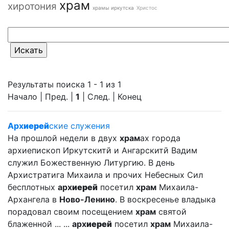
храм
хиротония
храмы иркутска
Христос
Результаты поиска 1 - 1 из 1
Начало | Пред. |
1
| След. | Конец
Арх
иерей
ские служения
На прошлой недели в двух
храм
ах города
архиепископ Иркутскитй и Ангарскитй Вадим
служил Божественную Литургию. В день
Архистратига Михаила и прочих Небесных Сил
бесплотных
арх
иерей
посетил
храм
Михаила-
Архангела в
Ново-Ленино
. В воскресенье владыка
порадовал своим посещением
храм
святой
блаженной ... ...
арх
иерей
посетил
храм
Михаила-