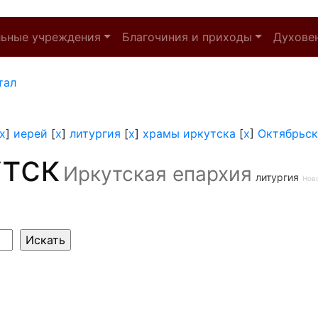
льные учреждения
Благочиния и приходы
Духове
тал
x
]
иерей
[
x
]
литургия
[
x
]
храмы иркутска
[
x
]
Октябрьск
тск
Иркутская епархия
литургия
Нов