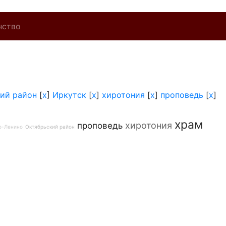
нство
ий район
[
x
]
Иркутск
[
x
]
хиротония
[
x
]
проповедь
[
x
]
храм
хиротония
проповедь
о-Ленино
Октябрьский район