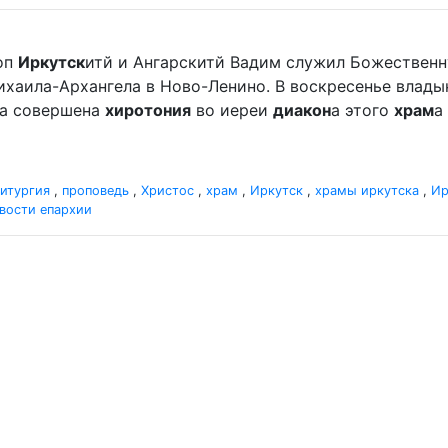
оп
Иркутск
итй и Ангарскитй Вадим служил Божественн
хаила-Архангела в Ново-Ленино. В воскресенье владыка 
ла совершена
хиротония
во иереи
диакон
а этого
храм
а
итургия
,
проповедь
,
Христос
,
храм
,
Иркутск
,
храмы иркутска
,
Ир
вости епархии