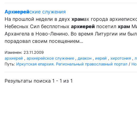
Арх
иерей
ские служения
На прошлой недели в двух
храм
ах города архиеписк
Небесных Сил бесплотных
арх
иерей
посетил
храм
Ми
Архангела в Ново-Ленино. Во время Литургии им бы
порадовал своим посещением...
Изменен: 23.11.2009
архиерей
,
архиерейское служение
,
диакон
,
иерей
,
хиротония
,
л
Путь:
Иркутская епархия. Региональный православный портал
/
Но
Результаты поиска 1 - 1 из 1