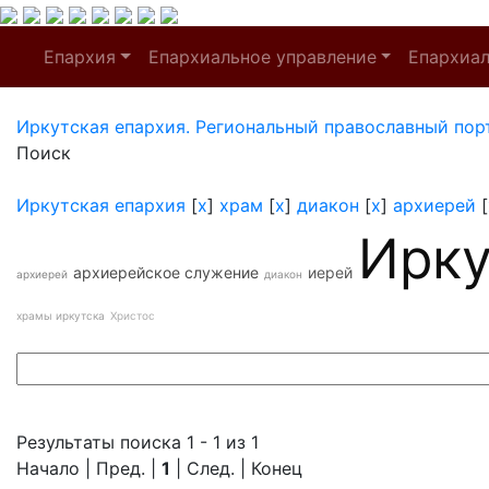
Епархия
Епархиальное управление
Епархиа
Иркутская епархия. Региональный православный пор
Поиск
Иркутская епархия
[
x
]
храм
[
x
]
диакон
[
x
]
архиерей
[
Ирку
архиерейское служение
иерей
архиерей
диакон
храмы иркутска
Христос
Результаты поиска 1 - 1 из 1
Начало | Пред. |
1
| След. | Конец