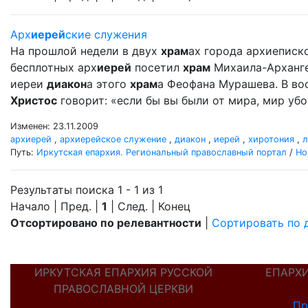
Арх
иерей
ские служения
На прошлой недели в двух
храм
ах города архиеписко
бесплотных арх
иерей
посетил
храм
Михаила-Архангел
иереи
диакон
а этого
храм
а Феофана Мурашева. В вос
Христос
говорит: «если бы вы были от мира, мир убо 
Изменен: 23.11.2009
архиерей
,
архиерейское служение
,
диакон
,
иерей
,
хиротония
,
л
Путь:
Иркутская епархия. Региональный православный портал
/
Но
Результаты поиска 1 - 1 из 1
Начало | Пред. |
1
| След. | Конец
Отсортировано по релевантности
|
Сортировать по 
ИРКУТСКАЯ ЕПАРХИЯ РУССКОЙ
ЕПАРХ
ПРАВОСЛАВНОЙ ЦЕРКВИ
Пр