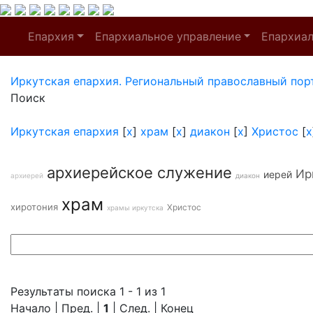
Епархия
Епархиальное управление
Епархиа
Иркутская епархия. Региональный православный пор
Поиск
Иркутская епархия
[
x
]
храм
[
x
]
диакон
[
x
]
Христос
[
x
архиерейское служение
Ир
иерей
архиерей
диакон
храм
хиротония
Христос
храмы иркутска
Результаты поиска 1 - 1 из 1
Начало | Пред. |
1
| След. | Конец