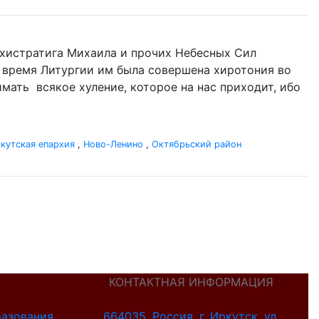
Архистратига Михаила и прочих Небесных Сил
Во время Литургии им была совершена хиротония во
имать всякое хуление, которое на нас приходит, ибо
кутская епархия
,
Ново-Ленино
,
Октябрьский район
КОНТАКТНАЯ ИНФОРМАЦИЯ
разования
664035, Россия, г. Иркутск, ул.