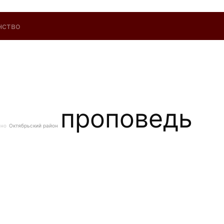
нство
проповедь
ино
Октябрьский район