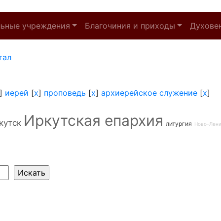
льные учреждения
Благочиния и приходы
Духове
тал
]
иерей
[
x
]
проповедь
[
x
]
архиерейское служение
[
x
]
Иркутская епархия
кутск
литургия
Ново-Лен