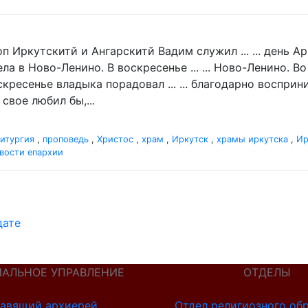
п Иркутскитй и Ангарскитй Вадим служил ... ... день 
а в Ново-Ленино. В воскресенье ... ... Ново-Ленино. 
кресенье владыка порадовал ... ... благодарно восприн
свое любил бы,...
итургия
,
проповедь
,
Христос
,
храм
,
Иркутск
,
храмы иркутска
,
Ир
вости епархии
дате
ИАЛЬНОЕ УПРАВЛЕНИЕ
ОТДЕЛЫ
авящий архиерей
Отдел религиозного об