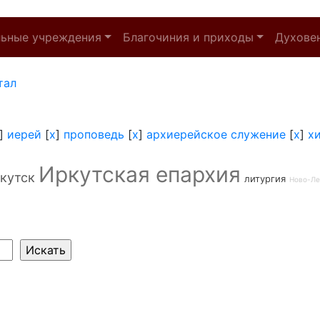
льные учреждения
Благочиния и приходы
Духове
тал
]
иерей
[
x
]
проповедь
[
x
]
архиерейское служение
[
x
]
х
Иркутская епархия
кутск
литургия
Ново-Ле