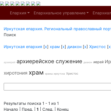
Епархия
Епархиальное управление
Епархиа
Иркутская епархия. Региональный православный пор
Поиск
Иркутская епархия
[
x
]
храм
[
x
]
диакон
[
x
]
Христос
[
x
архиерейское служение
Ир
иерей
архиерей
диакон
храм
хиротония
Христос
храмы иркутска
Результаты поиска 1 - 1 из 1
Начало | Пред. |
1
| След. | Конец