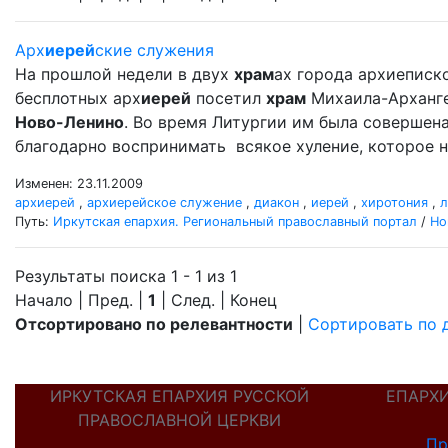
Арх
иерей
ские служения
На прошлой недели в двух
храм
ах города архиеписко
бесплотных арх
иерей
посетил
храм
Михаила-Арханг
Ново-Ленино
. Во время Литургии им была совершен
благодарно воспринимать всякое хуление, которое н
Изменен: 23.11.2009
архиерей
,
архиерейское служение
,
диакон
,
иерей
,
хиротония
,
л
Путь:
Иркутская епархия. Региональный православный портал
/
Но
Результаты поиска 1 - 1 из 1
Начало | Пред. |
1
| След. | Конец
Отсортировано по релевантности
|
Сортировать по 
ИРКУТСКАЯ ЕПАРХИЯ РУССКОЙ
ЕПАРХ
ПРАВОСЛАВНОЙ ЦЕРКВИ
Пр