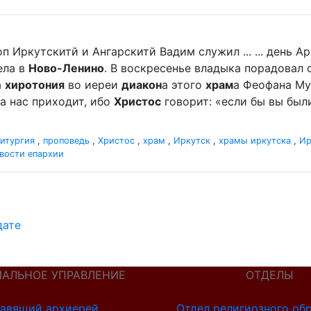
п Иркутскитй и Ангарскитй Вадим служил ... ... день 
ела в
Ново-Ленино
. В воскресенье владыка порадова
а
хиротония
во иереи
диакон
а этого
храм
а Феофана Мур
а нас приходит, ибо
Христос
говорит: «если бы вы были
итургия
,
проповедь
,
Христос
,
храм
,
Иркутск
,
храмы иркутска
,
Ир
вости епархии
дате
ИАЛЬНОЕ УПРАВЛЕНИЕ
ОТДЕЛЫ
авящий архиерей
Отдел религиозного об