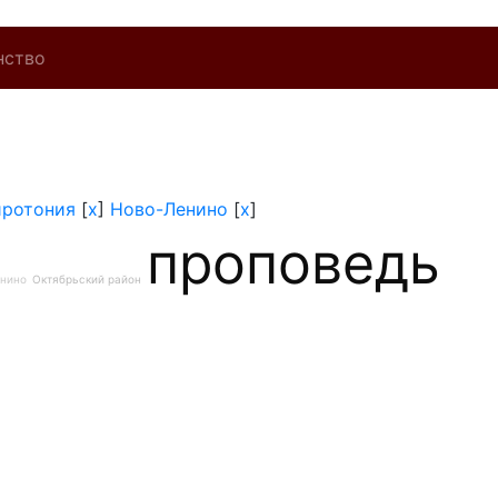
нство
иротония
[
x
]
Ново-Ленино
[
x
]
проповедь
нино
Октябрьский район