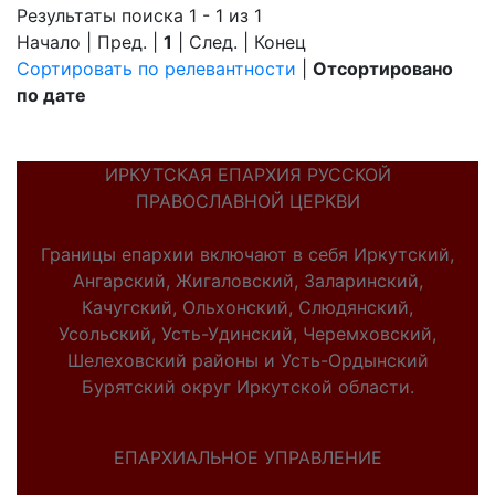
Результаты поиска 1 - 1 из 1
Начало | Пред. |
1
| След. | Конец
Сортировать по релевантности
|
Отсортировано
по дате
ИРКУТСКАЯ ЕПАРХИЯ РУССКОЙ
ПРАВОСЛАВНОЙ ЦЕРКВИ
Границы епархии включают в себя Иркутский,
Ангарский, Жигаловский, Заларинский,
Качугский, Ольхонский, Слюдянский,
Усольский, Усть-Удинский, Черемховский,
Шелеховский районы и Усть-Ордынский
Бурятский округ Иркутской области.
ЕПАРХИАЛЬНОЕ УПРАВЛЕНИЕ