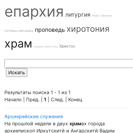
епархия
литургия
Ново-Ленино
хиротония
проповедь
Октябрьский район
храм
Христос
храмы иркутска
Результаты поиска 1 - 1 из 1
Начало | Пред. |
1
| След. | Конец
Архиерейские служения
На прошлой недели в двух
храм
ах города
архиепископ Иркутскитй и Ангарскитй Вадим