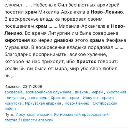
служил ... ... Небесных Сил бесплотных архиерей
посетил
храм
Михаила-Архангела в
Ново-Ленино
.
В воскресенье владыка порадовал своим
посещением
храм
... ... Михаила-Архангела в
Ново-
Ленино
. Во время Литургии им была совершена
хиротония
во иереи
диакон
а этого
храм
а Феофана
Мурашева. В воскресенье владыка порадовал ... ...
благодарно воспринимать всякое хуление,
которое на нас приходит, ибо
Христос
говорит:
«если бы вы были от мира, мир убо свое любил
бы,...
Изменен: 23.11.2009
архиерей
,
архиерейское служение
,
диакон
,
иерей
,
хиротония
,
литургия
,
проповедь
,
Христос
,
храм
,
Иркутск
,
храмы
иркутска
,
Иркутская епархия
,
Ново-Ленино
,
Октябрьский
район
Путь:
Иркутская епархия. Региональный православный
портал
/
Новости епархии