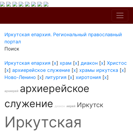
Иркутская епархия. Региональный православный
портал
Поиск
Иркутская епархия
[
x
]
храм
[
x
]
диакон
[
x
]
Христос
[
x
]
архиерейское служение
[
x
]
храмы иркутска
[
x
]
Ново-Ленино
[
x
]
литургия
[
x
]
хиротония
[
x
]
архиерейское
архиерей
служение
Иркутск
диакон
иерей
Иркутская