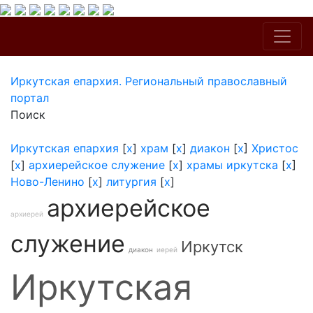
Иркутская епархия. Региональный православный
портал
Поиск
Иркутская епархия
[
x
]
храм
[
x
]
диакон
[
x
]
Христос
[
x
]
архиерейское служение
[
x
]
храмы иркутска
[
x
]
Ново-Ленино
[
x
]
литургия
[
x
]
архиерейское
архиерей
служение
Иркутск
диакон
иерей
Иркутская