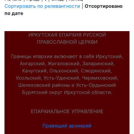
Сортировать по релевантности
|
Отсортировано
по дате
ИРКУТСКАЯ ЕПАРХИЯ РУССКОЙ
ПРАВОСЛАВНОЙ ЦЕРКВИ
Границы епархии включают в себя Иркутский,
Ангарский, Жигаловский, Заларинский,
Качугский, Ольхонский, Слюдянский,
Усольский, Усть-Удинский, Черемховский,
Шелеховский районы и Усть-Ордынский
Бурятский округ Иркутской области.
ЕПАРХИАЛЬНОЕ УПРАВЛЕНИЕ
Правящий архиерей