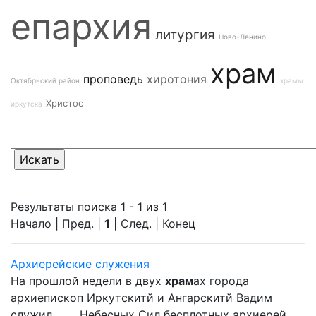
епархия
литургия
Ново-Ленино
храм
проповедь
хиротония
Октябрьский район
храмы
Христос
иркутска
Результаты поиска 1 - 1 из 1
Начало | Пред. |
1
| След. | Конец
Архиерейские служения
На прошлой недели в двух
храм
ах города
архиепископ Иркутскитй и Ангарскитй Вадим
служил ... ... Небесных Сил бесплотных архиерей