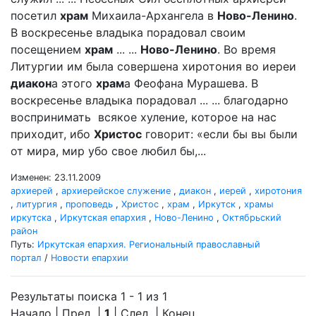
посетил
храм
Михаила-Архангела в
Ново-Ленино
.
В воскресенье владыка порадовал своим
посещением
храм
... ...
Ново-Ленино
. Во время
Литургии им была совершена хиротония во иереи
диакон
а этого
храм
а Феофана Мурашева. В
воскресенье владыка порадовал ... ... благодарно
воспринимать всякое хуление, которое на нас
приходит, ибо
Христос
говорит: «если бы вы были
от мира, мир убо свое любил бы,...
Изменен: 23.11.2009
архиерей
,
архиерейское служение
,
диакон
,
иерей
,
хиротония
,
литургия
,
проповедь
,
Христос
,
храм
,
Иркутск
,
храмы
иркутска
,
Иркутская епархия
,
Ново-Ленино
,
Октябрьский
район
Путь:
Иркутская епархия. Региональный православный
портал
/
Новости епархии
Результаты поиска 1 - 1 из 1
Начало | Пред. |
1
| След. | Конец