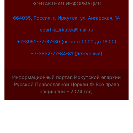
КОНТАКТНАЯ ИНФОРМАЦИЯ
664035, Россия, г. Иркутск, ул. Ангарская, 14
eparhia_irkutsk@mail.ru
+7-3952-77-87-30 (пн-пт с 10:00 до 16:00)
+7-3952-77-84-81 (дежурный)
Информационный портал Иркутской епархии
Русской Православной Церкви © Все права
защищены - 2024 год.