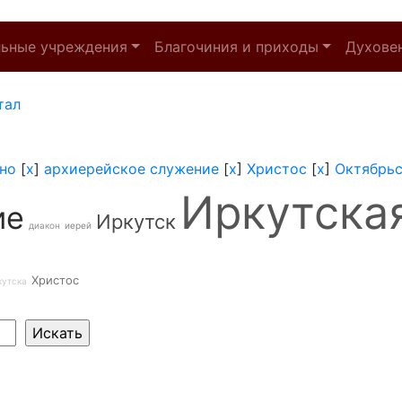
льные учреждения
Благочиния и приходы
Духове
тал
но
[
x
]
архиерейское служение
[
x
]
Христос
[
x
]
Октябрьс
Иркутска
ие
Иркутск
диакон
иерей
Христос
кутска