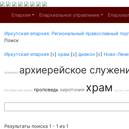
Епархия
Епархиальное управление
Епархиа
Иркутская епархия. Региональный православный пор
Поиск
Иркутская епархия
[
x
]
храм
[
x
]
диакон
[
x
]
Ново-Лени
архиерейское служен
архиерей
храм
проповедь
хиротония
Октябрьский район
храмы ир
Результаты поиска 1 - 1 из 1