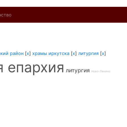
нство
кий район
[
x
]
храмы иркутска
[
x
]
литургия
[
x
]
я епархия
литургия
Ново-Ленино