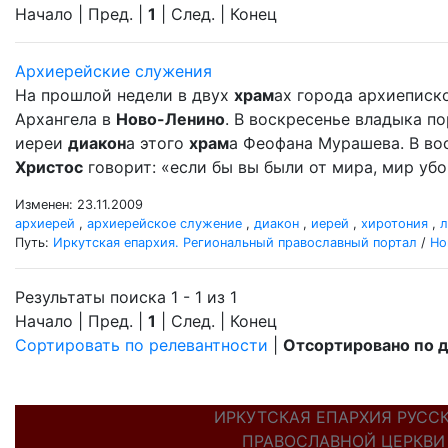
Начало | Пред. |
1
| След. | Конец
Архиерейские служения
На прошлой недели в двух
храм
ах города архиеписко
Архангела в
Ново-Ленино
. В воскресенье владыка 
иереи
диакон
а этого
храм
а Феофана Мурашева. В вос
Христос
говорит: «если бы вы были от мира, мир убо 
Изменен: 23.11.2009
архиерей
,
архиерейское служение
,
диакон
,
иерей
,
хиротония
,
л
Путь:
Иркутская епархия. Региональный православный портал
/
Но
Результаты поиска 1 - 1 из 1
Начало | Пред. |
1
| След. | Конец
Сортировать по релевантности
|
Отсортировано по 
ИРКУТСКАЯ ЕПАРХИЯ РУСС
ПРАВОСЛАВНОЙ ЦЕРКВИ