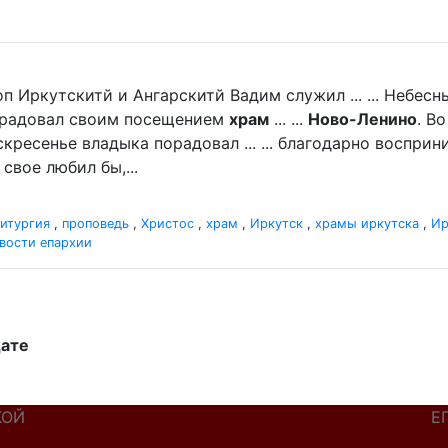
п Иркутскитй и Ангарскитй Вадим служил ... ... Небе
порадовал своим посещением
храм
... ...
Ново-Ленино
. В
кресенье владыка порадовал ... ... благодарно восприн
свое любил бы,...
итургия
,
проповедь
,
Христос
,
храм
,
Иркутск
,
храмы иркутска
,
Ир
вости епархии
дате
КОЙ
Е