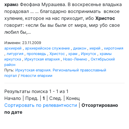
храм
а Феофана Мурашева. В воскресенье владыка
порадовал ... ... благодарно воспринимать всякое
хуление, которое на нас приходит, ибо
Христос
говорит: «если бы вы были от мира, мир убо свое
любил бы,...
Изменен: 23.11.2009
архиерей
,
архиерейское служение
,
диакон
,
иерей
,
хиротония
,
литургия
,
проповедь
,
Христос
,
храм
,
Иркутск
,
храмы
иркутска
,
Иркутская епархия
,
Ново-Ленино
,
Октябрьский
район
Путь:
Иркутская епархия. Региональный православный
портал
/
Новости епархии
Результаты поиска 1 - 1 из 1
Начало | Пред. |
1
| След. | Конец
Сортировать по релевантности
|
Отсортировано
по дате