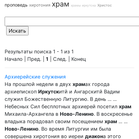
храм
проповедь
хиротония
Христос
храмы иркутска
Результаты поиска 1 - 1 из 1
Начало | Пред. |
1
| След. | Конец
Архиерейские служения
На прошлой недели в двух
храм
ах города
архиепископ
Иркутск
итй и Ангарскитй Вадим
служил Божественную Литургию. В день ... ...
Небесных Сил бесплотных архиерей посетил
храм
Михаила-Архангела в
Ново-Ленино
. В воскресенье
владыка порадовал своим посещением
храм
... ...
Ново-Ленино
. Во время Литургии им была
совершена хиротония во иереи
диакон
а этого