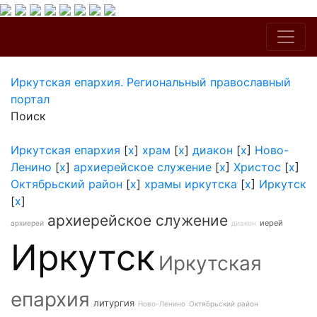
Иркутская епархия. Региональный православный
портал
Поиск
Иркутская епархия
[
x
]
храм
[
x
]
диакон
[
x
]
Ново-
Ленино
[
x
]
архиерейское служение
[
x
]
Христос
[
x
]
Октябрьский район
[
x
]
храмы иркутска
[
x
]
Иркутск
[
x
]
архиерейское служение
иерей
архиерей
диакон
Иркутск
Иркутская
епархия
литургия
Ново-Ленино
Октябрьский район