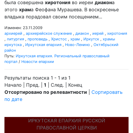
была совершена
хиротония
во иереи
диакон
а
этого
храм
а Феофана Мурашева. В воскресенье
владыка порадовал своим посещением...
Изменен: 23.11.2009
архиерей
,
архиерейское служение
,
диакон
,
иерей
,
хиротония
,
литургия
,
проповедь
,
Христос
,
храм
,
Иркутск
,
храмы
иркутска
,
Иркутская епархия
,
Ново-Ленино
,
Октябрьский
район
Путь:
Иркутская епархия. Региональный православный
портал
/
Новости епархии
Результаты поиска 1 - 1 из 1
Начало | Пред. |
1
| След. | Конец
Отсортировано по релевантности
|
Сортировать
по дате
ИРКУТСКАЯ ЕПАРХИЯ РУССКОЙ
ПРАВОСЛАВНОЙ ЦЕРКВИ