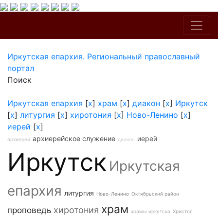
Иркутская епархия. Региональный православный
портал
Поиск
Иркутская епархия
[
x
]
храм
[
x
]
диакон
[
x
]
Иркутск
[
x
]
литургия
[
x
]
хиротония
[
x
]
Ново-Ленино
[
x
]
иерей
[
x
]
архиерейское служение
иерей
архиерей
диакон
Иркутск
Иркутская
епархия
литургия
Ново-Ленино
Октябрьский район
храм
хиротония
проповедь
храмы иркутска
Христос