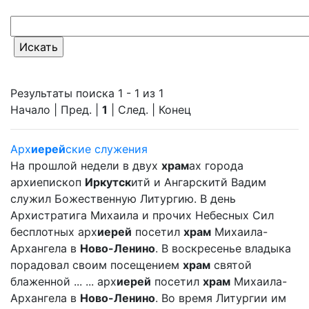
Результаты поиска 1 - 1 из 1
Начало | Пред. |
1
| След. | Конец
Арх
иерей
ские служения
На прошлой недели в двух
храм
ах города
архиепископ
Иркутск
итй и Ангарскитй Вадим
служил Божественную Литургию. В день
Архистратига Михаила и прочих Небесных Сил
бесплотных арх
иерей
посетил
храм
Михаила-
Архангела в
Ново-Ленино
. В воскресенье владыка
порадовал своим посещением
храм
святой
блаженной ... ... арх
иерей
посетил
храм
Михаила-
Архангела в
Ново-Ленино
. Во время Литургии им