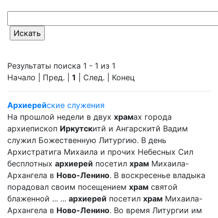
Результаты поиска 1 - 1 из 1
Начало | Пред. |
1
| След. | Конец
Архиерей
ские служения
На прошлой недели в двух
храм
ах города
архиепископ
Иркутск
итй и Ангарскитй Вадим
служил Божественную Литургию. В день
Архистратига Михаила и прочих Небесных Сил
бесплотных
архиерей
посетил
храм
Михаила-
Архангела в
Ново-Ленино
. В воскресенье владыка
порадовал своим посещением
храм
святой
блаженной ... ...
архиерей
посетил
храм
Михаила-
Архангела в
Ново-Ленино
. Во время Литургии им