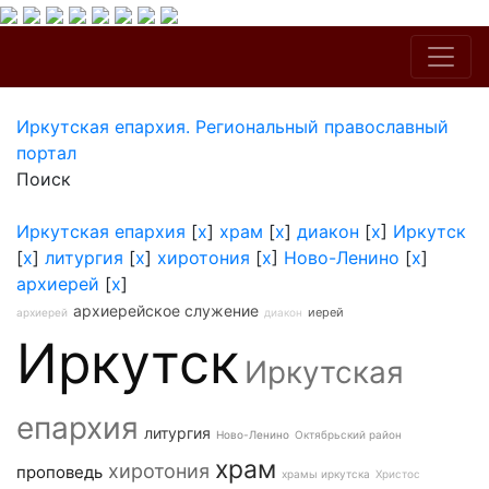
Иркутская епархия. Региональный православный
портал
Поиск
Иркутская епархия
[
x
]
храм
[
x
]
диакон
[
x
]
Иркутск
[
x
]
литургия
[
x
]
хиротония
[
x
]
Ново-Ленино
[
x
]
архиерей
[
x
]
архиерейское служение
иерей
архиерей
диакон
Иркутск
Иркутская
епархия
литургия
Ново-Ленино
Октябрьский район
храм
хиротония
проповедь
храмы иркутска
Христос