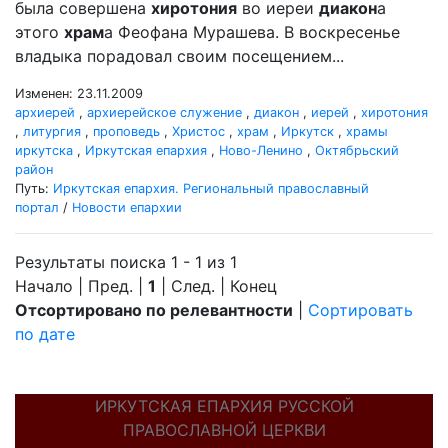
была совершена
хиротония
во иереи
диакон
а
этого
храм
а Феофана Мурашева. В воскресенье
владыка порадовал своим посещением...
Изменен: 23.11.2009
архиерей
,
архиерейское служение
,
диакон
,
иерей
,
хиротония
,
литургия
,
проповедь
,
Христос
,
храм
,
Иркутск
,
храмы
иркутска
,
Иркутская епархия
,
Ново-Ленино
,
Октябрьский
район
Путь:
Иркутская епархия. Региональный православный
портал
/
Новости епархии
Результаты поиска 1 - 1 из 1
Начало | Пред. |
1
| След. | Конец
Отсортировано по релевантности
|
Сортировать
по дате
ИРКУТСКАЯ ЕПАРХИЯ РУССКОЙ
ПРАВОСЛАВНОЙ ЦЕРКВИ