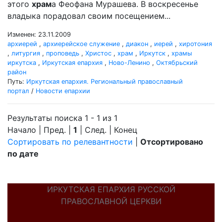
этого
храм
а Феофана Мурашева. В воскресенье
владыка порадовал своим посещением...
Изменен: 23.11.2009
архиерей
,
архиерейское служение
,
диакон
,
иерей
,
хиротония
,
литургия
,
проповедь
,
Христос
,
храм
,
Иркутск
,
храмы
иркутска
,
Иркутская епархия
,
Ново-Ленино
,
Октябрьский
район
Путь:
Иркутская епархия. Региональный православный
портал
/
Новости епархии
Результаты поиска 1 - 1 из 1
Начало | Пред. |
1
| След. | Конец
Сортировать по релевантности
|
Отсортировано
по дате
ИРКУТСКАЯ ЕПАРХИЯ РУССКОЙ
ПРАВОСЛАВНОЙ ЦЕРКВИ