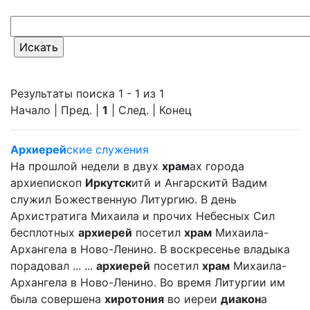
Результаты поиска 1 - 1 из 1
Начало | Пред. |
1
| След. | Конец
Архиерей
ские служения
На прошлой недели в двух
храм
ах города
архиепископ
Иркутск
итй и Ангарскитй Вадим
служил Божественную Литургию. В день
Архистратига Михаила и прочих Небесных Сил
бесплотных
архиерей
посетил
храм
Михаила-
Архангела в Ново-Ленино. В воскресенье владыка
порадовал ... ...
архиерей
посетил
храм
Михаила-
Архангела в Ново-Ленино. Во время Литургии им
была совершена
хиротония
во иереи
диакон
а