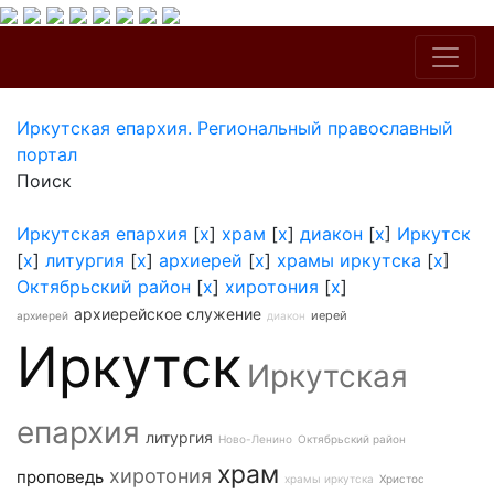
Иркутская епархия. Региональный православный
портал
Поиск
Иркутская епархия
[
x
]
храм
[
x
]
диакон
[
x
]
Иркутск
[
x
]
литургия
[
x
]
архиерей
[
x
]
храмы иркутска
[
x
]
Октябрьский район
[
x
]
хиротония
[
x
]
архиерейское служение
иерей
архиерей
диакон
Иркутск
Иркутская
епархия
литургия
Ново-Ленино
Октябрьский район
храм
хиротония
проповедь
храмы иркутска
Христос