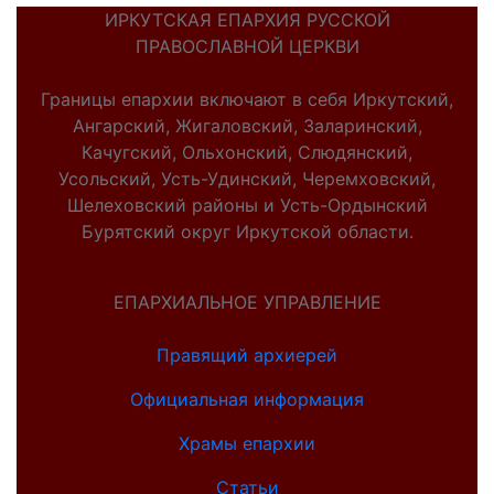
ИРКУТСКАЯ ЕПАРХИЯ РУССКОЙ
ПРАВОСЛАВНОЙ ЦЕРКВИ
Границы епархии включают в себя Иркутский,
Ангарский, Жигаловский, Заларинский,
Качугский, Ольхонский, Слюдянский,
Усольский, Усть-Удинский, Черемховский,
Шелеховский районы и Усть-Ордынский
Бурятский округ Иркутской области.
ЕПАРХИАЛЬНОЕ УПРАВЛЕНИЕ
Правящий архиерей
Официальная информация
Храмы епархии
Статьи