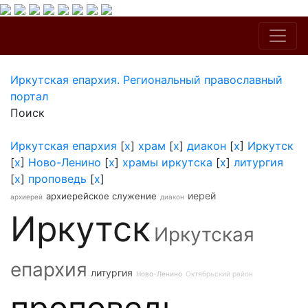
Иркутская епархия. Региональный православный
портал
Поиск
Иркутская епархия
[
x
]
храм
[
x
]
диакон
[
x
]
Иркутск
[
x
]
Ново-Ленино
[
x
]
храмы иркутска
[
x
]
литургия
[
x
]
проповедь
[
x
]
иерей
архиерейское служение
архиерей
диакон
Иркутск
Иркутская
епархия
литургия
Ново-Ленино
Октябрьский район
проповедь