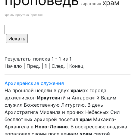
храм
хиротония
храмы иркутска
Христос
Результаты поиска 1 - 1 из 1
Начало | Пред. |
1
| След. | Конец
Архиерейские служения
На прошлой недели в двух
храм
ах города
архиепископ
Иркутск
итй и Ангарскитй Вадим
служил Божественную Литургию. В день
Архистратига Михаила и прочих Небесных Сил
бесплотных архиерей посетил
храм
Михаила-
Архангела в
Ново-Ленино
. В воскресенье владыка
порадовал своим посещением
храм
святой