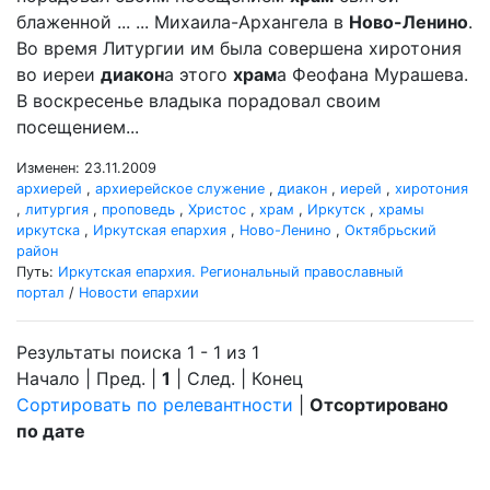
блаженной ... ... Михаила-Архангела в
Ново-Ленино
.
Во время Литургии им была совершена хиротония
во иереи
диакон
а этого
храм
а Феофана Мурашева.
В воскресенье владыка порадовал своим
посещением...
Изменен: 23.11.2009
архиерей
,
архиерейское служение
,
диакон
,
иерей
,
хиротония
,
литургия
,
проповедь
,
Христос
,
храм
,
Иркутск
,
храмы
иркутска
,
Иркутская епархия
,
Ново-Ленино
,
Октябрьский
район
Путь:
Иркутская епархия. Региональный православный
портал
/
Новости епархии
Результаты поиска 1 - 1 из 1
Начало | Пред. |
1
| След. | Конец
Сортировать по релевантности
|
Отсортировано
по дате