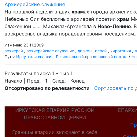
Архиерейские служения
На прошлой недели в двух
храм
ах города архиеписк
Небесных Сил бесплотных архиерей посетил
храм
Ми
блаженной ... ... Михаила-Архангела в
Ново-Ленино
. 
воскресенье владыка порадовал своим посещением..
Изменен: 23.11.2009
архиерей
,
архиерейское служение
,
диакон
,
иерей
,
хиротония
,
л
Путь:
Иркутская епархия. Региональный православный портал
/
Но
Результаты поиска 1 - 1 из 1
Начало | Пред. |
1
| След. | Конец
Отсортировано по релевантности
|
Сортировать по 
ИРКУТСКАЯ ЕПАРХИЯ РУССКОЙ
ЕПАРХ
ПРАВОСЛАВНОЙ ЦЕРКВИ
Пр
Границы епархии включают в себя