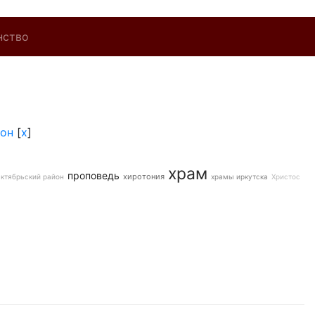
нство
йон
[
x
]
храм
проповедь
хиротония
ктябрьский район
храмы иркутска
Христос