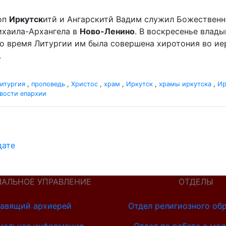
оп
Иркутск
итй и Ангарскитй Вадим служил Божественн
хаила-Архангела в
Ново-Ленино
. В воскресенье влад
Во время Литургии им была совершена хиротония во и
.
итургия
,
проповедь
,
Христос
,
храм
,
Иркутск
,
храмы иркутска
,
Ир
вости епархии
дате
ИАЛЬНОЕ УПРАВЛЕНИЕ
ОТДЕЛЫ
авящий архиерей
Отдел религиозного об