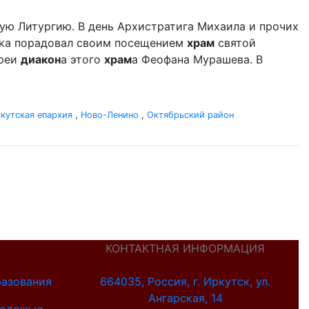
ую Литургию. В день Архистратига Михаила и прочих
ыка порадовал своим посещением
храм
святой
ереи
диакон
а этого
храм
а Феофана Мурашева. В
кутская епархия
,
Ново-Ленино
,
Октябрьский район
КОНТАКТНАЯ ИНФОРМАЦИЯ
разования
664035, Россия, г. Иркутск, ул.
Ангарская, 14