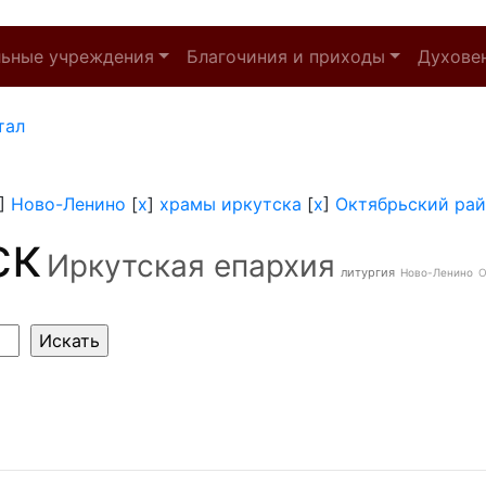
льные учреждения
Благочиния и приходы
Духове
тал
]
Ново-Ленино
[
x
]
храмы иркутска
[
x
]
Октябрьский ра
ск
Иркутская епархия
литургия
Ново-Ленино
О