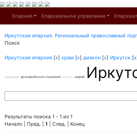
Епархия
Епархиальное управление
Епархиа
Иркутская епархия. Региональный православный пор
Поиск
Иркутская епархия
[
x
]
храм
[
x
]
диакон
[
x
]
Иркутск
[
x
Иркут
архиерейское служение
иерей
архиерей
диакон
Результаты поиска 1 - 1 из 1
Начало | Пред. |
1
| След. | Конец