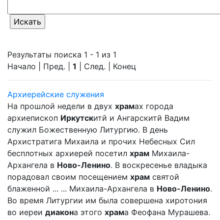
Результаты поиска 1 - 1 из 1
Начало | Пред. |
1
| След. | Конец
Архиерейские служения
На прошлой недели в двух
храм
ах города
архиепископ
Иркутск
итй и Ангарскитй Вадим
служил Божественную Литургию. В день
Архистратига Михаила и прочих Небесных Сил
бесплотных архиерей посетил
храм
Михаила-
Архангела в
Ново-Ленино
. В воскресенье владыка
порадовал своим посещением
храм
святой
блаженной ... ... Михаила-Архангела в
Ново-Ленино
.
Во время Литургии им была совершена хиротония
во иереи
диакон
а этого
храм
а Феофана Мурашева.