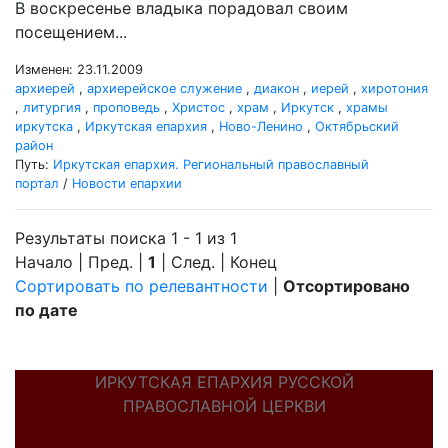
В воскресенье владыка порадовал своим
посещением...
Изменен: 23.11.2009
архиерей
,
архиерейское служение
,
диакон
,
иерей
,
хиротония
,
литургия
,
проповедь
,
Христос
,
храм
,
Иркутск
,
храмы
иркутска
,
Иркутская епархия
,
Ново-Ленино
,
Октябрьский
район
Путь:
Иркутская епархия. Региональный православный
портал
/
Новости епархии
Результаты поиска 1 - 1 из 1
Начало | Пред. |
1
| След. | Конец
Сортировать по релевантности
|
Отсортировано
по дате
ИРКУТСКАЯ ЕПАРХИЯ РУССКОЙ
ПРАВОСЛАВНОЙ ЦЕРКВИ