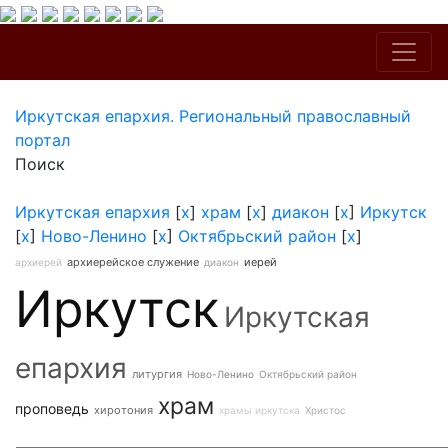
Иркутская епархия. Региональный православный
портал
Поиск
Иркутская епархия
[
x
]
храм
[
x
]
диакон
[
x
]
Иркутск
[
x
]
Ново-Ленино
[
x
]
Октябрьский район
[
x
]
архиерейское служение
иерей
архиерей
диакон
Иркутск
Иркутская
епархия
литургия
Ново-Ленино
Октябрьский район
храм
проповедь
хиротония
храмы иркутска
Христос