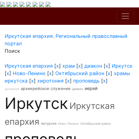
Иркутская епархия. Региональный православный
портал
Поиск
Иркутская епархия
[
x
]
храм
[
x
]
диакон
[
x
]
Иркутск
[
x
]
Ново-Ленино
[
x
]
Октябрьский район
[
x
]
храмы
иркутска
[
x
]
хиротония
[
x
]
проповедь
[
x
]
иерей
архиерейское служение
архиерей
диакон
Иркутск
Иркутская
епархия
литургия
Ново-Ленино
Октябрьский район
проповедь