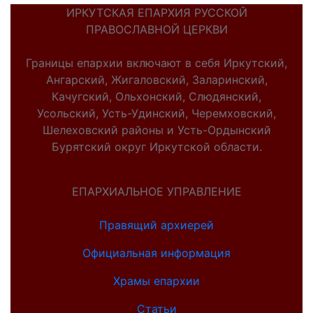
ИРКУТСКАЯ ЕПАРХИЯ РУССКОЙ
ПРАВОСЛАВНОЙ ЦЕРКВИ
Границы епархии включают в себя Иркутский,
Ангарский, Жигаловский, Заларинский,
Качугский, Ольхонский, Слюдянский,
Усольский, Усть-Удинский, Черемховский,
Шелеховский районы и Усть-Ордынский
Бурятский округ Иркутской области.
ЕПАРХИАЛЬНОЕ УПРАВЛЕНИЕ
Правящий архиерей
Официальная информация
Храмы епархии
Статьи