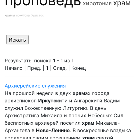
храм
хиротония
храмы иркутска
Христос
Результаты поиска 1 - 1 из 1
Начало | Пред. |
1
| След. | Конец
Архиерейские служения
На прошлой недели в двух
храм
ах города
архиепископ
Иркутск
итй и Ангарскитй Вадим
служил Божественную Литургию. В день
Архистратига Михаила и прочих Небесных Сил
бесплотных архиерей посетил
храм
Михаила-
Архангела в
Ново-Ленино
. В воскресенье владыка
порадовал своим посещением
храм
святой