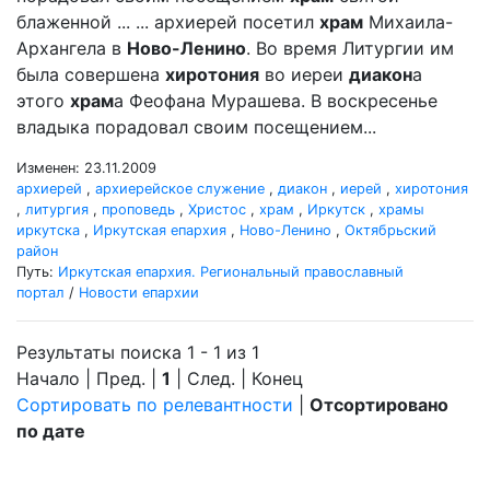
блаженной ... ... архиерей посетил
храм
Михаила-
Архангела в
Ново-Ленино
. Во время Литургии им
была совершена
хиротония
во иереи
диакон
а
этого
храм
а Феофана Мурашева. В воскресенье
владыка порадовал своим посещением...
Изменен: 23.11.2009
архиерей
,
архиерейское служение
,
диакон
,
иерей
,
хиротония
,
литургия
,
проповедь
,
Христос
,
храм
,
Иркутск
,
храмы
иркутска
,
Иркутская епархия
,
Ново-Ленино
,
Октябрьский
район
Путь:
Иркутская епархия. Региональный православный
портал
/
Новости епархии
Результаты поиска 1 - 1 из 1
Начало | Пред. |
1
| След. | Конец
Сортировать по релевантности
|
Отсортировано
по дате