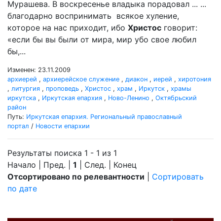
Мурашева. В воскресенье владыка порадовал ... ...
благодарно воспринимать всякое хуление,
которое на нас приходит, ибо
Христос
говорит:
«если бы вы были от мира, мир убо свое любил
бы,...
Изменен: 23.11.2009
архиерей
,
архиерейское служение
,
диакон
,
иерей
,
хиротония
,
литургия
,
проповедь
,
Христос
,
храм
,
Иркутск
,
храмы
иркутска
,
Иркутская епархия
,
Ново-Ленино
,
Октябрьский
район
Путь:
Иркутская епархия. Региональный православный
портал
/
Новости епархии
Результаты поиска 1 - 1 из 1
Начало | Пред. |
1
| След. | Конец
Отсортировано по релевантности
|
Сортировать
по дате