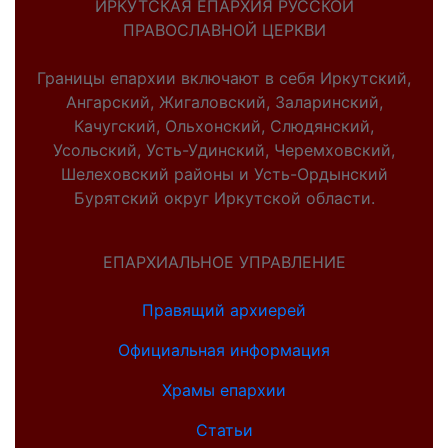
ИРКУТСКАЯ ЕПАРХИЯ РУССКОЙ
ПРАВОСЛАВНОЙ ЦЕРКВИ
Границы епархии включают в себя Иркутский,
Ангарский, Жигаловский, Заларинский,
Качугский, Ольхонский, Слюдянский,
Усольский, Усть-Удинский, Черемховский,
Шелеховский районы и Усть-Ордынский
Бурятский округ Иркутской области.
ЕПАРХИАЛЬНОЕ УПРАВЛЕНИЕ
Правящий архиерей
Официальная информация
Храмы епархии
Статьи