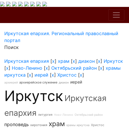
Иркутская епархия. Региональный православный
портал
Поиск
Иркутская епархия
[
x
]
храм
[
x
]
диакон
[
x
]
Иркутск
[
x
]
Ново-Ленино
[
x
]
Октябрьский район
[
x
]
храмы
иркутска
[
x
]
иерей
[
x
]
Христос
[
x
]
иерей
архиерейское служение
архиерей
диакон
Иркутск
Иркутская
епархия
литургия
Ново-Ленино
Октябрьский район
храм
проповедь
хиротония
Христос
храмы иркутска