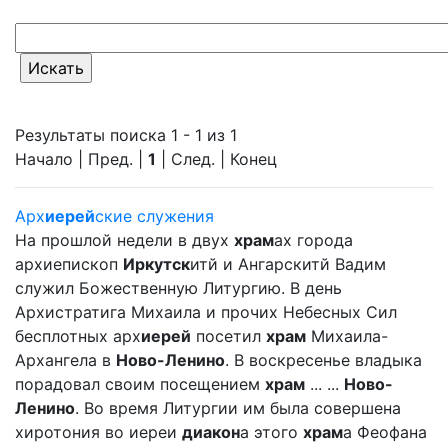
Результаты поиска 1 - 1 из 1
Начало | Пред. |
1
| След. | Конец
Арх
иерей
ские служения
На прошлой недели в двух
храм
ах города
архиепископ
Иркутск
итй и Ангарскитй Вадим
служил Божественную Литургию. В день
Архистратига Михаила и прочих Небесных Сил
бесплотных арх
иерей
посетил
храм
Михаила-
Архангела в
Ново-Ленино
. В воскресенье владыка
порадовал своим посещением
храм
... ...
Ново-
Ленино
. Во время Литургии им была совершена
хиротония во иереи
диакон
а этого
храм
а Феофана