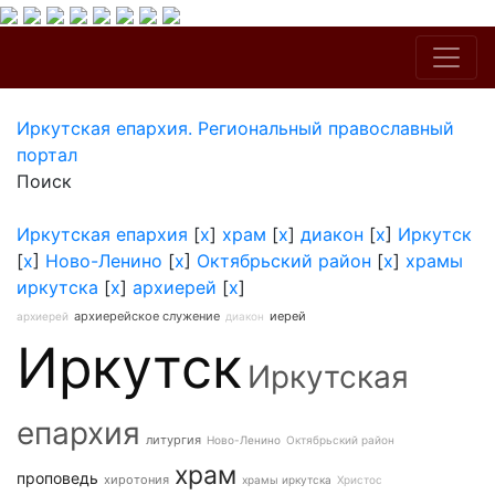
Иркутская епархия. Региональный православный
портал
Поиск
Иркутская епархия
[
x
]
храм
[
x
]
диакон
[
x
]
Иркутск
[
x
]
Ново-Ленино
[
x
]
Октябрьский район
[
x
]
храмы
иркутска
[
x
]
архиерей
[
x
]
архиерейское служение
иерей
архиерей
диакон
Иркутск
Иркутская
епархия
литургия
Ново-Ленино
Октябрьский район
храм
проповедь
хиротония
храмы иркутска
Христос