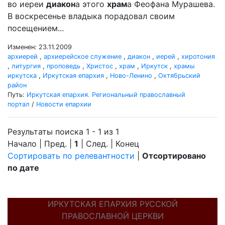
во иереи
диакон
а этого
храм
а Феофана Мурашева.
В воскресенье владыка порадовал своим
посещением...
Изменен: 23.11.2009
архиерей
,
архиерейское служение
,
диакон
,
иерей
,
хиротония
,
литургия
,
проповедь
,
Христос
,
храм
,
Иркутск
,
храмы
иркутска
,
Иркутская епархия
,
Ново-Ленино
,
Октябрьский
район
Путь:
Иркутская епархия. Региональный православный
портал
/
Новости епархии
Результаты поиска 1 - 1 из 1
Начало | Пред. |
1
| След. | Конец
Сортировать по релевантности
|
Отсортировано
по дате
ИРКУТСКАЯ ЕПАРХИЯ РУССКОЙ
ПРАВОСЛАВНОЙ ЦЕРКВИ