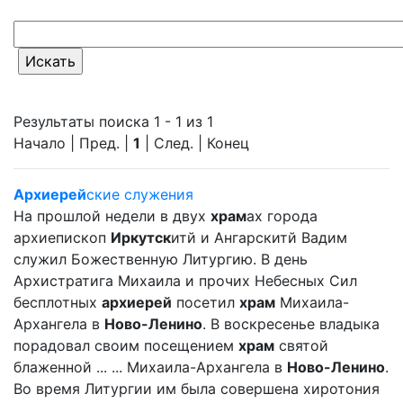
Результаты поиска 1 - 1 из 1
Начало | Пред. |
1
| След. | Конец
Архиерей
ские служения
На прошлой недели в двух
храм
ах города
архиепископ
Иркутск
итй и Ангарскитй Вадим
служил Божественную Литургию. В день
Архистратига Михаила и прочих Небесных Сил
бесплотных
архиерей
посетил
храм
Михаила-
Архангела в
Ново-Ленино
. В воскресенье владыка
порадовал своим посещением
храм
святой
блаженной ... ... Михаила-Архангела в
Ново-Ленино
.
Во время Литургии им была совершена хиротония