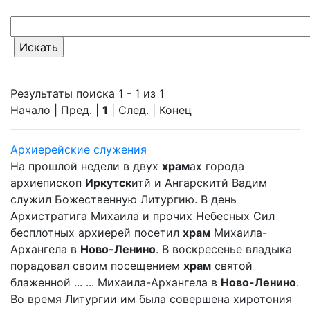
Результаты поиска 1 - 1 из 1
Начало | Пред. |
1
| След. | Конец
Архиерейские служения
На прошлой недели в двух
храм
ах города
архиепископ
Иркутск
итй и Ангарскитй Вадим
служил Божественную Литургию. В день
Архистратига Михаила и прочих Небесных Сил
бесплотных архиерей посетил
храм
Михаила-
Архангела в
Ново-Ленино
. В воскресенье владыка
порадовал своим посещением
храм
святой
блаженной ... ... Михаила-Архангела в
Ново-Ленино
.
Во время Литургии им была совершена хиротония