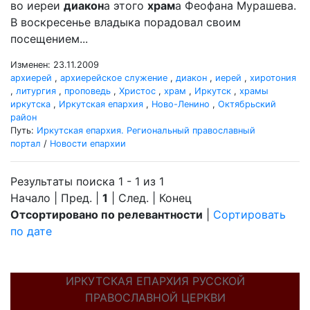
во иереи
диакон
а этого
храм
а Феофана Мурашева.
В воскресенье владыка порадовал своим
посещением...
Изменен: 23.11.2009
архиерей
,
архиерейское служение
,
диакон
,
иерей
,
хиротония
,
литургия
,
проповедь
,
Христос
,
храм
,
Иркутск
,
храмы
иркутска
,
Иркутская епархия
,
Ново-Ленино
,
Октябрьский
район
Путь:
Иркутская епархия. Региональный православный
портал
/
Новости епархии
Результаты поиска 1 - 1 из 1
Начало | Пред. |
1
| След. | Конец
Отсортировано по релевантности
|
Сортировать
по дате
ИРКУТСКАЯ ЕПАРХИЯ РУССКОЙ
ПРАВОСЛАВНОЙ ЦЕРКВИ