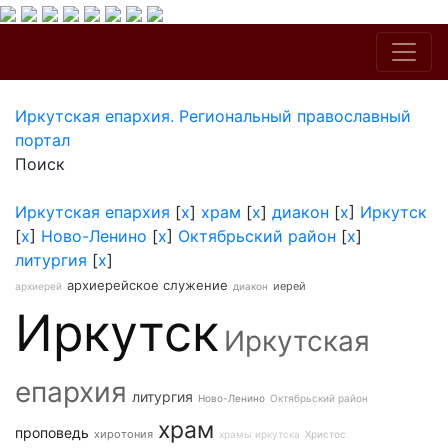
Иркутская епархия. Региональный православный
портал
Поиск
Иркутская епархия
[
x
]
храм
[
x
]
диакон
[
x
]
Иркутск
[
x
]
Ново-Ленино
[
x
]
Октябрьский район
[
x
]
литургия
[
x
]
архиерейское служение
иерей
архиерей
диакон
Иркутск
Иркутская
епархия
литургия
Ново-Ленино
Октябрьский район
храм
проповедь
хиротония
храмы иркутска
Христос