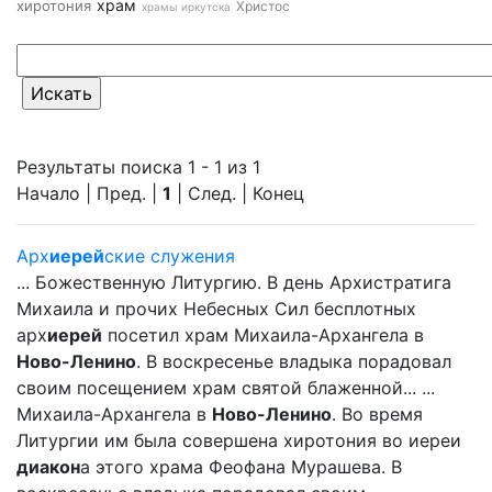
храм
хиротония
Христос
храмы иркутска
Результаты поиска 1 - 1 из 1
Начало | Пред. |
1
| След. | Конец
Арх
иерей
ские служения
... Божественную Литургию. В день Архистратига
Михаила и прочих Небесных Сил бесплотных
арх
иерей
посетил храм Михаила-Архангела в
Ново-Ленино
. В воскресенье владыка порадовал
своим посещением храм святой блаженной... ...
Михаила-Архангела в
Ново-Ленино
. Во время
Литургии им была совершена хиротония во иереи
диакон
а этого храма Феофана Мурашева. В