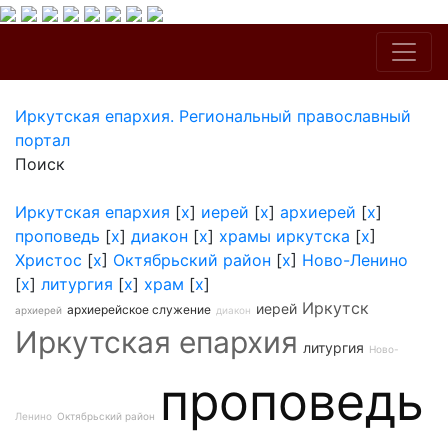
Иркутская епархия. Региональный православный
портал
Поиск
Иркутская епархия
[
x
]
иерей
[
x
]
архиерей
[
x
]
проповедь
[
x
]
диакон
[
x
]
храмы иркутска
[
x
]
Христос
[
x
]
Октябрьский район
[
x
]
Ново-Ленино
[
x
]
литургия
[
x
]
храм
[
x
]
Иркутск
иерей
архиерейское служение
архиерей
диакон
Иркутская епархия
литургия
Ново-
проповедь
Ленино
Октябрьский район