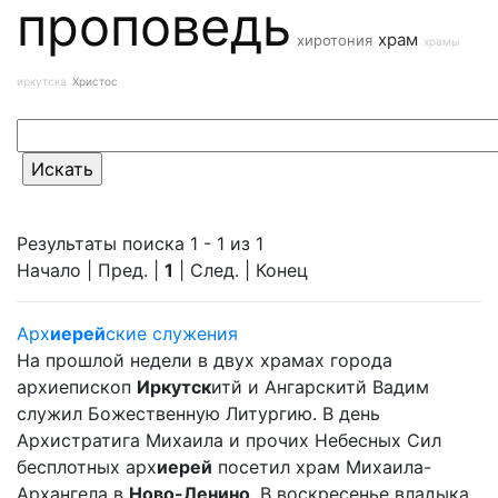
проповедь
храм
хиротония
храмы
иркутска
Христос
Результаты поиска 1 - 1 из 1
Начало | Пред. |
1
| След. | Конец
Арх
иерей
ские служения
На прошлой недели в двух храмах города
архиепископ
Иркутск
итй и Ангарскитй Вадим
служил Божественную Литургию. В день
Архистратига Михаила и прочих Небесных Сил
бесплотных арх
иерей
посетил храм Михаила-
Архангела в
Ново-Ленино
. В воскресенье владыка