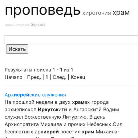
проповедь
храм
хиротония
Христос
храмы иркутска
Результаты поиска 1 - 1 из 1
Начало | Пред. |
1
| След. | Конец
Арх
иерей
ские служения
На прошлой недели в двух
храм
ах города
архиепископ
Иркутск
итй и Ангарскитй Вадим
служил Божественную Литургию. В день
Архистратига Михаила и прочих Небесных Сил
бесплотных арх
иерей
посетил
храм
Михаила-