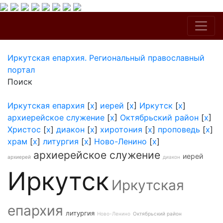
Иркутская епархия. Региональный православный
портал
Поиск
Иркутская епархия
[
x
]
иерей
[
x
]
Иркутск
[
x
]
архиерейское служение
[
x
]
Октябрьский район
[
x
]
Христос
[
x
]
диакон
[
x
]
хиротония
[
x
]
проповедь
[
x
]
храм
[
x
]
литургия
[
x
]
Ново-Ленино
[
x
]
архиерейское служение
иерей
архиерей
диакон
Иркутск
Иркутская
епархия
литургия
Ново-Ленино
Октябрьский район