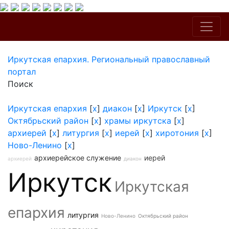
Иркутская епархия. Региональный православный
портал
Поиск
Иркутская епархия
[
x
]
диакон
[
x
]
Иркутск
[
x
]
Октябрьский район
[
x
]
храмы иркутска
[
x
]
архиерей
[
x
]
литургия
[
x
]
иерей
[
x
]
хиротония
[
x
]
Ново-Ленино
[
x
]
архиерейское служение
иерей
архиерей
диакон
Иркутск
Иркутская
епархия
литургия
Ново-Ленино
Октябрьский район