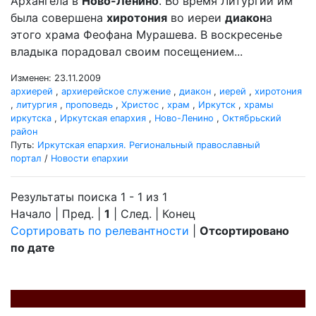
Архангела в
Ново-Ленино
. Во время Литургии им
была совершена
хиротония
во иереи
диакон
а
этого храма Феофана Мурашева. В воскресенье
владыка порадовал своим посещением...
Изменен: 23.11.2009
архиерей
,
архиерейское служение
,
диакон
,
иерей
,
хиротония
,
литургия
,
проповедь
,
Христос
,
храм
,
Иркутск
,
храмы
иркутска
,
Иркутская епархия
,
Ново-Ленино
,
Октябрьский
район
Путь:
Иркутская епархия. Региональный православный
портал
/
Новости епархии
Результаты поиска 1 - 1 из 1
Начало | Пред. |
1
| След. | Конец
Сортировать по релевантности
|
Отсортировано
по дате