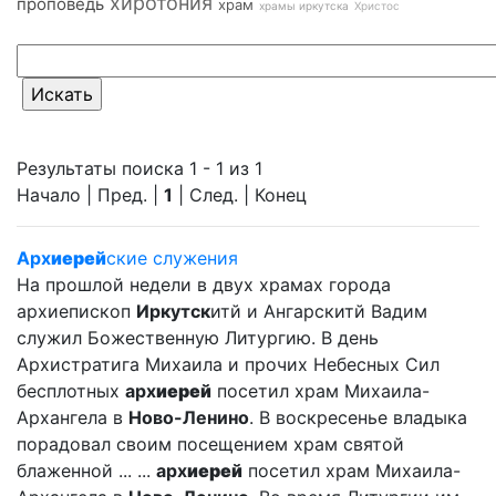
хиротония
проповедь
храм
храмы иркутска
Христос
Результаты поиска 1 - 1 из 1
Начало | Пред. |
1
| След. | Конец
Арх
иерей
ские служения
На прошлой недели в двух храмах города
архиепископ
Иркутск
итй и Ангарскитй Вадим
служил Божественную Литургию. В день
Архистратига Михаила и прочих Небесных Сил
бесплотных
арх
иерей
посетил храм Михаила-
Архангела в
Ново-Ленино
. В воскресенье владыка
порадовал своим посещением храм святой
блаженной ... ...
арх
иерей
посетил храм Михаила-