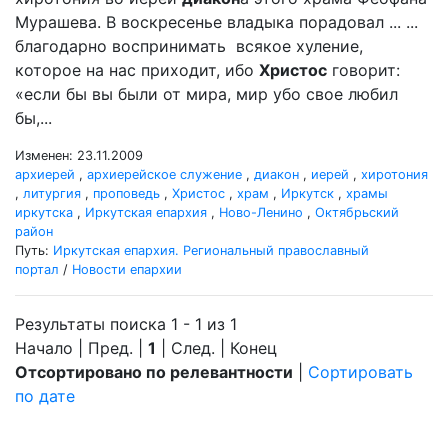
Мурашева. В воскресенье владыка порадовал ... ...
благодарно воспринимать всякое хуление,
которое на нас приходит, ибо
Христос
говорит:
«если бы вы были от мира, мир убо свое любил
бы,...
Изменен: 23.11.2009
архиерей
,
архиерейское служение
,
диакон
,
иерей
,
хиротония
,
литургия
,
проповедь
,
Христос
,
храм
,
Иркутск
,
храмы
иркутска
,
Иркутская епархия
,
Ново-Ленино
,
Октябрьский
район
Путь:
Иркутская епархия. Региональный православный
портал
/
Новости епархии
Результаты поиска 1 - 1 из 1
Начало | Пред. |
1
| След. | Конец
Отсортировано по релевантности
|
Сортировать
по дате