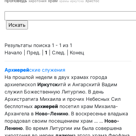
проповедь
храм
хиротония
Христос
храмы иркутска
Результаты поиска 1 - 1 из 1
Начало | Пред. |
1
| След. | Конец
Арх
иерей
ские служения
На прошлой недели в двух храмах города
архиепископ
Иркутск
итй и Ангарскитй Вадим
служил Божественную Литургию. В день
Архистратига Михаила и прочих Небесных Сил
бесплотных
арх
иерей
посетил храм Михаила-
Архангела в
Ново-Ленино
. В воскресенье владыка
порадовал своим посещением храм ... ...
Ново-
Ленино
. Во время Литургии им была совершена
хиротония во иереи
диакон
а этого храма Феофана