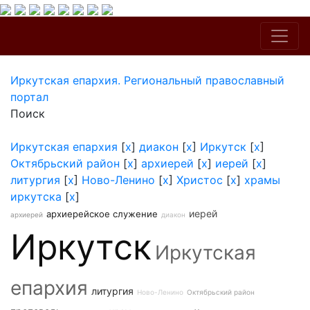
Иркутская епархия. Региональный православный
портал
Поиск
Иркутская епархия
[
x
]
диакон
[
x
]
Иркутск
[
x
]
Октябрьский район
[
x
]
архиерей
[
x
]
иерей
[
x
]
литургия
[
x
]
Ново-Ленино
[
x
]
Христос
[
x
]
храмы
иркутска
[
x
]
иерей
архиерейское служение
архиерей
диакон
Иркутск
Иркутская
епархия
литургия
Ново-Ленино
Октябрьский район