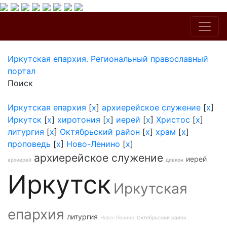
Иркутская епархия. Региональный православный
портал
Поиск
Иркутская епархия
[
x
]
архиерейское служение
[
x
]
Иркутск
[
x
]
хиротония
[
x
]
иерей
[
x
]
Христос
[
x
]
литургия
[
x
]
Октябрьский район
[
x
]
храм
[
x
]
проповедь
[
x
]
Ново-Ленино
[
x
]
архиерейское служение
иерей
архиерей
диакон
Иркутск
Иркутская
епархия
литургия
Ново-Ленино
Октябрьский район