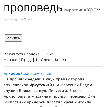
проповедь
храм
хиротония
Христос
храмы иркутска
Результаты поиска 1 - 1 из 1
Начало | Пред. |
1
| След. | Конец
Арх
иерей
ские служения
На прошлой недели в двух
храм
ах города
архиепископ
Иркутск
итй и Ангарскитй Вадим
служил Божественную Литургию. В день
Архистратига Михаила и прочих Небесных Сил
бесплотных арх
иерей
посетил
храм
Михаила-