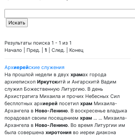
Результаты поиска 1 - 1 из 1
Начало | Пред. |
1
| След. | Конец
Арх
иерей
ские служения
На прошлой недели в двух
храм
ах города
архиепископ
Иркутск
итй и Ангарскитй Вадим
служил Божественную Литургию. В день
Архистратига Михаила и прочих Небесных Сил
бесплотных арх
иерей
посетил
храм
Михаила-
Архангела в
Ново-Ленино
. В воскресенье владыка
порадовал своим посещением
храм
... ... Михаила-
Архангела в
Ново-Ленино
. Во время Литургии им
была совершена
хиротония
во иереи диакона