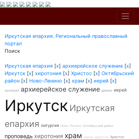
Иркутская епархия. Региональный православный
портал
Поиск
Иркутская епархия
[
x
]
архиерейское служение
[
x
]
Иркутск
[
x
]
хиротония
[
x
]
Христос
[
x
]
Октябрьский
район
[
x
]
Ново-Ленино
[
x
]
храм
[
x
]
иерей
[
x
]
архиерейское служение
иерей
архиерей
диакон
Иркутск
Иркутская
епархия
литургия
Ново-Ленино
Октябрьский район
храм
хиротония
проповедь
Христос
храмы иркутска