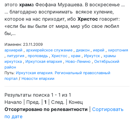
этого
храм
а Феофана Мурашева. В воскресенье ...
... благодарно воспринимать всякое хуление,
которое на нас приходит, ибо
Христос
говорит:
«если бы вы были от мира, мир убо свое любил
бы,...
Изменен: 23.11.2009
архиерей
,
архиерейское служение
,
диакон
,
иерей
,
хиротония
,
литургия
,
проповедь
,
Христос
,
храм
,
Иркутск
,
храмы
иркутска
,
Иркутская епархия
,
Ново-Ленино
,
Октябрьский
район
Путь:
Иркутская епархия. Региональный православный
портал
/
Новости епархии
Результаты поиска 1 - 1 из 1
Начало | Пред. |
1
| След. | Конец
Отсортировано по релевантности
|
Сортировать
по дате