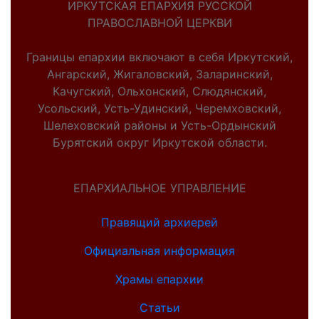
ИРКУТСКАЯ ЕПАРХИЯ РУССКОЙ
ПРАВОСЛАВНОЙ ЦЕРКВИ
Границы епархии включают в себя Иркутский,
Ангарский, Жигаловский, Заларинский,
Качугский, Ольхонский, Слюдянский,
Усольский, Усть-Удинский, Черемховский,
Шелеховский районы и Усть-Ордынский
Бурятский округ Иркутской области.
ЕПАРХИАЛЬНОЕ УПРАВЛЕНИЕ
Правящий архиерей
Официальная информация
Храмы епархии
Статьи