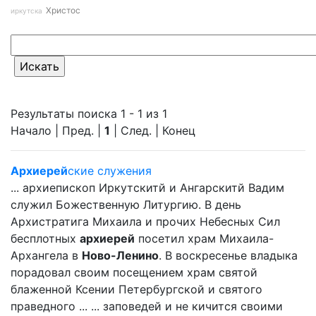
Христос
иркутска
Результаты поиска 1 - 1 из 1
Начало | Пред. |
1
| След. | Конец
Архиерей
ские служения
... архиепископ Иркутскитй и Ангарскитй Вадим
служил Божественную Литургию. В день
Архистратига Михаила и прочих Небесных Сил
бесплотных
архиерей
посетил храм Михаила-
Архангела в
Ново-Ленино
. В воскресенье владыка
порадовал своим посещением храм святой
блаженной Ксении Петербургской и святого
праведного ... ... заповедей и не кичится своими