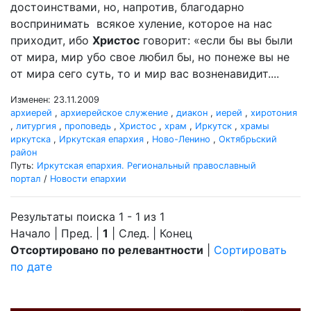
достоинствами, но, напротив, благодарно
воспринимать всякое хуление, которое на нас
приходит, ибо
Христос
говорит: «если бы вы были
от мира, мир убо свое любил бы, но понеже вы не
от мира сего суть, то и мир вас возненавидит....
Изменен: 23.11.2009
архиерей
,
архиерейское служение
,
диакон
,
иерей
,
хиротония
,
литургия
,
проповедь
,
Христос
,
храм
,
Иркутск
,
храмы
иркутска
,
Иркутская епархия
,
Ново-Ленино
,
Октябрьский
район
Путь:
Иркутская епархия. Региональный православный
портал
/
Новости епархии
Результаты поиска 1 - 1 из 1
Начало | Пред. |
1
| След. | Конец
Отсортировано по релевантности
|
Сортировать
по дате