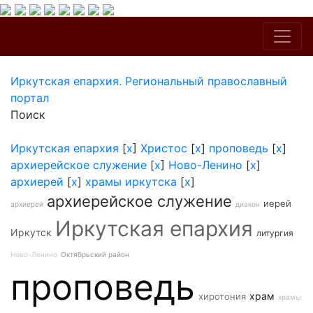
Иркутская епархия. Региональный православный
портал
Поиск
Иркутская епархия
[
x
]
Христос
[
x
]
проповедь
[
x
]
архиерейское служение
[
x
]
Ново-Ленино
[
x
]
архиерей
[
x
]
храмы иркутска
[
x
]
архиерейское служение
иерей
архиерей
диакон
Иркутская епархия
Иркутск
литургия
Ново-Ленино
Октябрьский район
проповедь
храм
хиротония
храмы