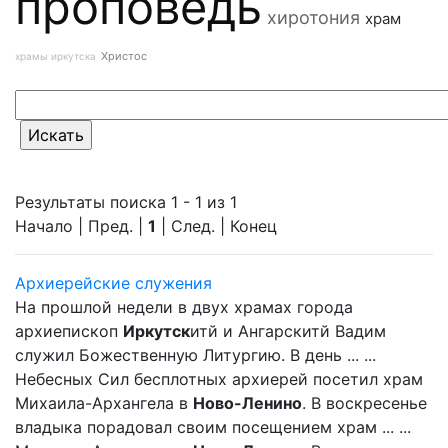
проповедь
хиротония
храм
Христос
храмы иркутска
Результаты поиска 1 - 1 из 1
Начало | Пред. |
1
| След. | Конец
Архиерейские служения
На прошлой недели в двух храмах города
архиепископ
Иркутск
итй и Ангарскитй Вадим
служил Божественную Литургию. В день ... ...
Небесных Сил бесплотных архиерей посетил храм
Михаила-Архангела в
Ново-Ленино
. В воскресенье
владыка порадовал своим посещением храм ... ...