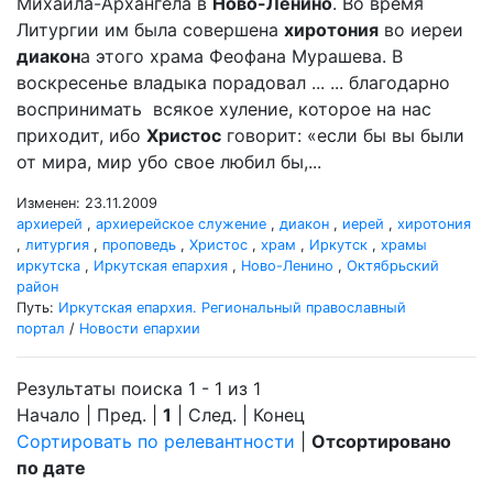
Михаила-Архангела в
Ново-Ленино
. Во время
Литургии им была совершена
хиротония
во иереи
диакон
а этого храма Феофана Мурашева. В
воскресенье владыка порадовал ... ... благодарно
воспринимать всякое хуление, которое на нас
приходит, ибо
Христос
говорит: «если бы вы были
от мира, мир убо свое любил бы,...
Изменен: 23.11.2009
архиерей
,
архиерейское служение
,
диакон
,
иерей
,
хиротония
,
литургия
,
проповедь
,
Христос
,
храм
,
Иркутск
,
храмы
иркутска
,
Иркутская епархия
,
Ново-Ленино
,
Октябрьский
район
Путь:
Иркутская епархия. Региональный православный
портал
/
Новости епархии
Результаты поиска 1 - 1 из 1
Начало | Пред. |
1
| След. | Конец
Сортировать по релевантности
|
Отсортировано
по дате