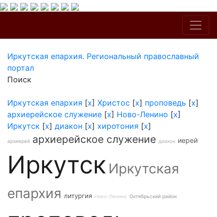
Иркутская епархия. Региональный православный
портал
Поиск
Иркутская епархия
[
x
]
Христос
[
x
]
проповедь
[
x
]
архиерейское служение
[
x
]
Ново-Ленино
[
x
]
Иркутск
[
x
]
диакон
[
x
]
хиротония
[
x
]
архиерейское служение
иерей
архиерей
диакон
Иркутск
Иркутская
епархия
литургия
Ново-Ленино
Октябрьский район