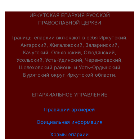
ИРКУТСКАЯ ЕПАРХИЯ РУССКОЙ
ПРАВОСЛАВНОЙ ЦЕРКВИ
Границы епархии включают в себя Иркутский,
Ангарский, Жигаловский, Заларинский,
Качугский, Ольхонский, Слюдянский,
Усольский, Усть-Удинский, Черемховский,
Шелеховский районы и Усть-Ордынский
Бурятский округ Иркутской области.
ЕПАРХИАЛЬНОЕ УПРАВЛЕНИЕ
Правящий архиерей
Официальная информация
Храмы епархии