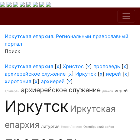
Иркутская епархия. Региональный православный
портал
Поиск
Иркутская епархия
[
x
]
Христос
[
x
]
проповедь
[
x
]
архиерейское служение
[
x
]
Иркутск
[
x
]
иерей
[
x
]
хиротония
[
x
]
архиерей
[
x
]
архиерейское служение
иерей
архиерей
диакон
Иркутск
Иркутская
епархия
литургия
Ново-Ленино
Октябрьский район