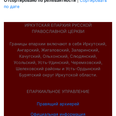
Отсортировано по релевантности
|
Сортировать
по дате
ИРКУТСКАЯ ЕПАРХИЯ РУССКОЙ
ПРАВОСЛАВНОЙ ЦЕРКВИ
Границы епархии включают в себя Иркутский,
Ангарский, Жигаловский, Заларинский,
Качугский, Ольхонский, Слюдянский,
Усольский, Усть-Удинский, Черемховский,
Шелеховский районы и Усть-Ордынский
Бурятский округ Иркутской области.
ЕПАРХИАЛЬНОЕ УПРАВЛЕНИЕ
Правящий архиерей
Официальная информация