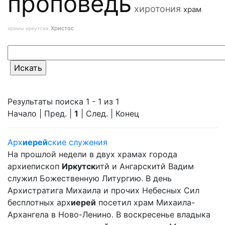
проповедь
хиротония
храм
Христос
храмы иркутска
Результаты поиска 1 - 1 из 1
Начало | Пред. |
1
| След. | Конец
Арх
иерей
ские служения
На прошлой недели в двух храмах города
архиепископ
Иркутск
итй и Ангарскитй Вадим
служил Божественную Литургию. В день
Архистратига Михаила и прочих Небесных Сил
бесплотных арх
иерей
посетил храм Михаила-
Архангела в Ново-Ленино. В воскресенье владыка