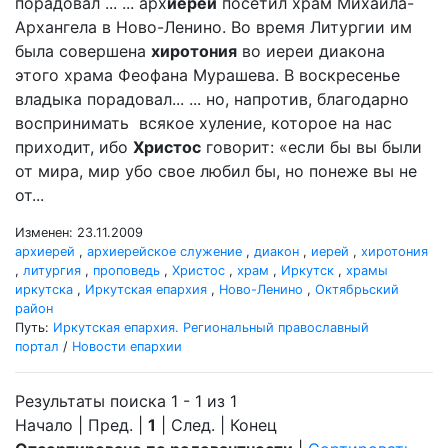
порадовал ... ... арх
иерей
посетил храм Михаила-
Архангела в Ново-Ленино. Во время Литургии им
была совершена
хиротония
во иереи диакона
этого храма Феофана Мурашева. В воскресенье
владыка порадовал... ... но, напротив, благодарно
воспринимать всякое хуление, которое на нас
приходит, ибо
Христос
говорит: «если бы вы были
от мира, мир убо свое любил бы, но понеже вы не
от...
Изменен: 23.11.2009
архиерей
,
архиерейское служение
,
диакон
,
иерей
,
хиротония
,
литургия
,
проповедь
,
Христос
,
храм
,
Иркутск
,
храмы
иркутска
,
Иркутская епархия
,
Ново-Ленино
,
Октябрьский
район
Путь:
Иркутская епархия. Региональный православный
портал
/
Новости епархии
Результаты поиска 1 - 1 из 1
Начало | Пред. |
1
| След. | Конец