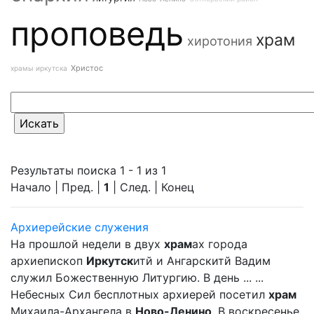
проповедь
храм
хиротония
Христос
храмы иркутска
Результаты поиска 1 - 1 из 1
Начало | Пред. |
1
| След. | Конец
Архиерейские служения
На прошлой недели в двух
храм
ах города
архиепископ
Иркутск
итй и Ангарскитй Вадим
служил Божественную Литургию. В день ... ...
Небесных Сил бесплотных архиерей посетил
храм
Михаила-Архангела в
Ново-Ленино
. В воскресенье