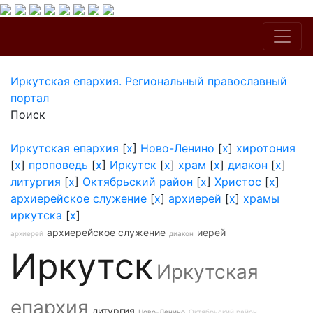
Иркутская епархия. Региональный православный
портал
Поиск
Иркутская епархия
[
x
]
Ново-Ленино
[
x
]
хиротония
[
x
]
проповедь
[
x
]
Иркутск
[
x
]
храм
[
x
]
диакон
[
x
]
литургия
[
x
]
Октябрьский район
[
x
]
Христос
[
x
]
архиерейское служение
[
x
]
архиерей
[
x
]
храмы
иркутска
[
x
]
архиерейское служение
иерей
архиерей
диакон
Иркутск
Иркутская
епархия
литургия
Ново-Ленино
Октябрьский район