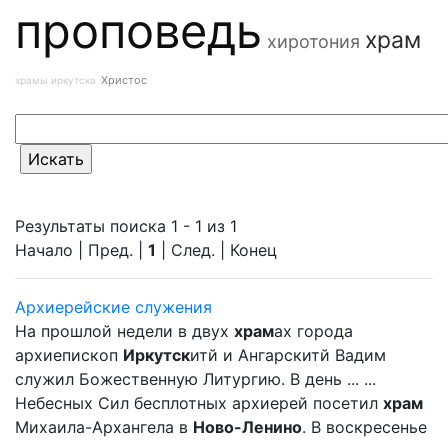
проповедь
храм
хиротония
Христос
храмы иркутска
Результаты поиска 1 - 1 из 1
Начало | Пред. |
1
| След. | Конец
Архиерейские служения
На прошлой недели в двух
храм
ах города
архиепископ
Иркутск
итй и Ангарскитй Вадим
служил Божественную Литургию. В день ... ...
Небесных Сил бесплотных архиерей посетил
храм
Михаила-Архангела в
Ново-Ленино
. В воскресенье