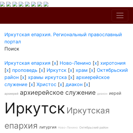
Иркутская епархия. Региональный православный
портал
Поиск
Иркутская епархия
[
x
]
Ново-Ленино
[
x
]
хиротония
[
x
]
проповедь
[
x
]
Иркутск
[
x
]
храм
[
x
]
Октябрьский
район
[
x
]
храмы иркутска
[
x
]
архиерейское
служение
[
x
]
Христос
[
x
]
диакон
[
x
]
архиерейское служение
иерей
архиерей
диакон
Иркутск
Иркутская
епархия
литургия
Ново-Ленино
Октябрьский район