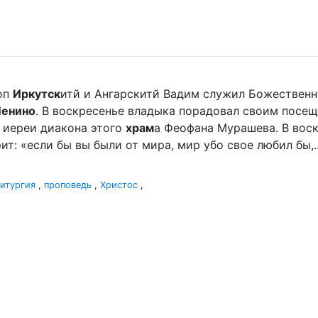
оп
Иркутск
итй и Ангарскитй Вадим служил Божественную
Ленино
. В воскресенье владыка порадовал своим посе
 иереи диакона этого
храм
а Феофана Мурашева. В воскр
ит: «если бы вы были от мира, мир убо свое любил бы,..
итургия
,
проповедь
,
Христос
,