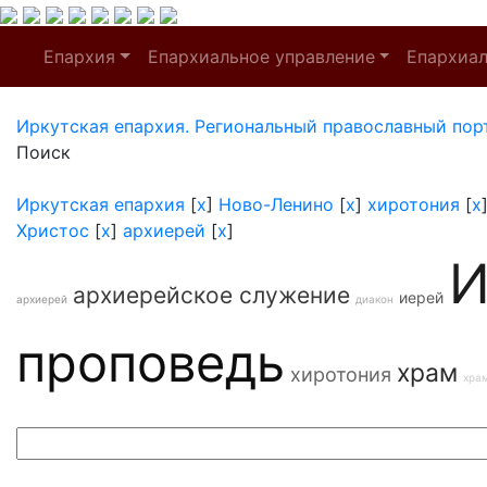
Епархия
Епархиальное управление
Епархиа
Иркутская епархия. Региональный православный пор
Поиск
Иркутская епархия
[
x
]
Ново-Ленино
[
x
]
хиротония
[
x
Христос
[
x
]
архиерей
[
x
]
И
архиерейское служение
иерей
архиерей
диакон
проповедь
храм
хиротония
хра