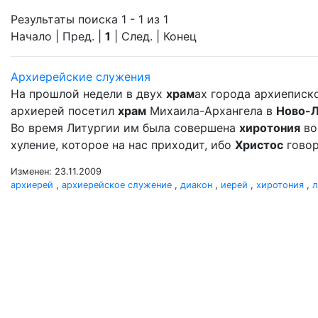
Результаты поиска 1 - 1 из 1
Начало | Пред. |
1
| След. | Конец
Архиерейские служения
На прошлой недели в двух
храм
ах города архиеписк
архиерей посетил
храм
Михаила-Архангела в
Ново-
Во время Литургии им была совершена
хиротония
во
хуление, которое на нас приходит, ибо
Христос
говор
Изменен: 23.11.2009
архиерей
,
архиерейское служение
,
диакон
,
иерей
,
хиротония
,
л