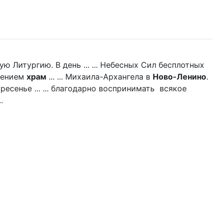
 Литургию. В день ... ... Небесных Сил бесплотных
щением
храм
... ... Михаила-Архангела в
Ново-Ленино
.
есенье ... ... благодарно воспринимать всякое
.