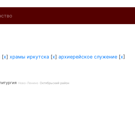
нство
н
[
x
]
храмы иркутска
[
x
]
архиерейское служение
[
x
]
литургия
Ново-Ленино
Октябрьский район