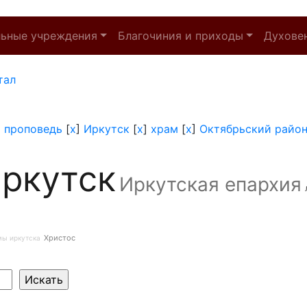
льные учреждения
Благочиния и приходы
Духове
тал
]
проповедь
[
x
]
Иркутск
[
x
]
храм
[
x
]
Октябрьский райо
ркутск
Иркутская епархия
Христос
мы иркутска